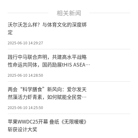
相关新闻
沃尔沃怎么样？与体育文化的深度绑
定
2025-06-10 14:29:27
践行中马联合声明，共建高水平战略
性命运共同体，国药励展tHIS ASEAN
东盟健康展隆重启幕
2025-06-10 14:28:50
两会“科学膳食”新风向：爱尔发天
然藻活力虾青素，如何赋能全民营养
升级？
2025-06-10 14:25:50
苹果WWDC25开幕 叠纸《无限暖暖》
斩获设计大奖