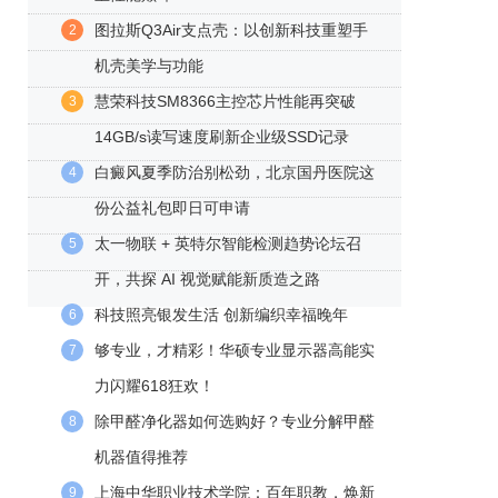
图拉斯Q3Air支点壳：以创新科技重塑手
2
机壳美学与功能
慧荣科技SM8366主控芯片性能再突破
3
14GB/s读写速度刷新企业级SSD记录
白癜风夏季防治别松劲，北京国丹医院这
4
份公益礼包即日可申请
太一物联 + 英特尔智能检测趋势论坛召
5
开，共探 AI 视觉赋能新质造之路
科技照亮银发生活 创新编织幸福晚年
6
够专业，才精彩！华硕专业显示器高能实
7
力闪耀618狂欢！
除甲醛净化器如何选购好？专业分解甲醛
8
机器值得推荐
上海中华职业技术学院：百年职教，焕新
9