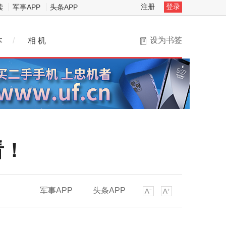
注册
登录
读
军事APP
头条APP
设为书签
本
/
相 机
看！
军事APP
头条APP