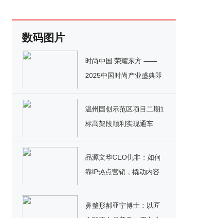
数码图片
时尚中国 荣耀东方 ——
2025中国时尚产业盛典即
将开幕
温州国创示范区项目二期1
标高架段顺利实现通车
品源文华CEO仇非：如何
靠IP热点营销，撬动内容
经济生态闭环？
鼻整形郝亚宁博士：以匠