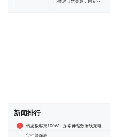
心雕琢自然美鼻，用专业
塑良好口碑
新闻排行
倍思极客充100W：探索伸缩数据线充电
1
宝性能巅峰‌