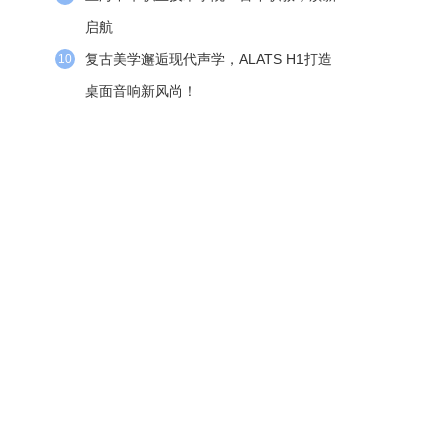
启航
复古美学邂逅现代声学，ALATS H1打造
10
桌面音响新风尚！