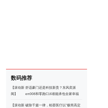
数码推荐
【
滚动新
舒适豪门还是科技新贵？东风奕派
闻
】
eπ008和零跑C16谁能承包全家幸福
【
滚动新
破除千篇一律，柏荟医疗以"极简高定