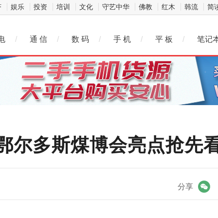
济
娱乐
投资
培训
文化
守艺中华
佛教
红木
韩流
简
电
/
通 信
/
数 码
/
手 机
/
平 板
/
笔记
鄂尔多斯煤博会亮点抢先
微信
分享