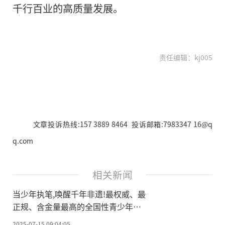
千行百业的高质量发展。
责任编辑：kj005
文章投诉热线:157 3889 8464 投诉邮箱:7983347 16@q
q.com
相关新闻
当少年执笔,唤醒千年非遗!最权威、最
正规、含金量最高的全国性青少年儿
童美术绘画比赛
2025-07-15 09:04:05