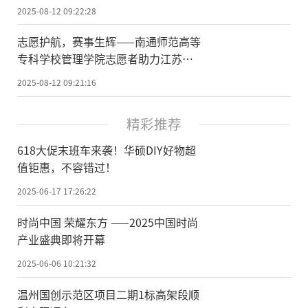
2025-08-12 09:22:28
志愿护航，赛事生辉——南通师范高等
专科学校管理学院志愿者助力江苏省
社区运动会东疆决武术精英赛圆满收
2025-08-12 09:21:16
官
精彩推荐
618大促末班车来袭！华硕DIY好物超
值钜惠，不容错过！
2025-06-17 17:26:22
时尚中国 荣耀东方 ——2025中国时尚
产业盛典即将开幕
2025-06-06 10:21:32
温州国创示范区项目二期1标高架段顺