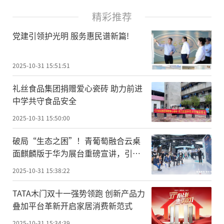
精彩推荐
党建引领护光明 服务惠民谱新篇!
2025-10-31 15:51:51
礼丝食品集团捐赠爱心瓷砖 助力前进
中学共守食品安全
2025-10-31 15:50:00
破局“生态之困”！青葡萄融合云桌
面麒麟版于华为展台重磅宣讲，引领
国产化办公新纪元
2025-10-31 15:38:22
TATA木门双十一强势领跑 创新产品力
叠加平台革新开启家居消费新范式
2025-10-31 15:34:39