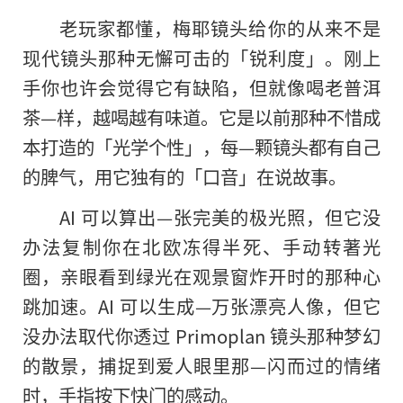
老玩家都懂，梅耶镜头给你的从来不是
现代镜头那种无懈可击的「锐利度」。刚上
手你也许会觉得它有缺陷，但就像喝老普洱
茶—样，越喝越有味道。它是以前那种不惜成
本打造的「光学个性」，每—颗镜头都有自己
的脾气，用它独有的「口音」在说故事。
AI 可以算出—张完美的极光照，但它没
办法复制你在北欧冻得半死、手动转著光
圈，亲眼看到绿光在观景窗炸开时的那种心
跳加速。AI 可以生成—万张漂亮人像，但它
没办法取代你透过 Primoplan 镜头那种梦幻
的散景，捕捉到爱人眼里那—闪而过的情绪
时，手指按下快门的感动。