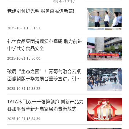
党建引领护光明 服务惠民谱新篇!
2025-10-31 15:51:51
礼丝食品集团捐赠爱心瓷砖 助力前进
中学共守食品安全
2025-10-31 15:50:00
破局“生态之困”！青葡萄融合云桌
面麒麟版于华为展台重磅宣讲，引领
国产化办公新纪元
2025-10-31 15:38:22
TATA木门双十一强势领跑 创新产品力
叠加平台革新开启家居消费新范式
2025-10-31 15:34:39