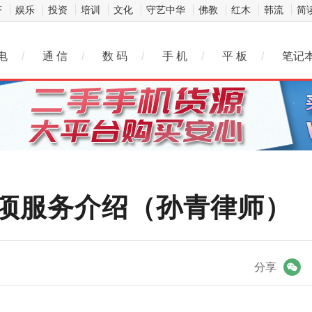
济
娱乐
投资
培训
文化
守艺中华
佛教
红木
韩流
简
电
/
通 信
/
数 码
/
手 机
/
平 板
/
笔记
项服务介绍（孙青律师）
微信
分享