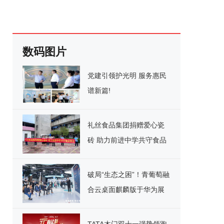
数码图片
党建引领护光明 服务惠民
谱新篇!
礼丝食品集团捐赠爱心瓷
砖 助力前进中学共守食品
安全
破局“生态之困”！青葡萄融
合云桌面麒麟版于华为展
台重磅宣讲，引领国产化
办公新纪元