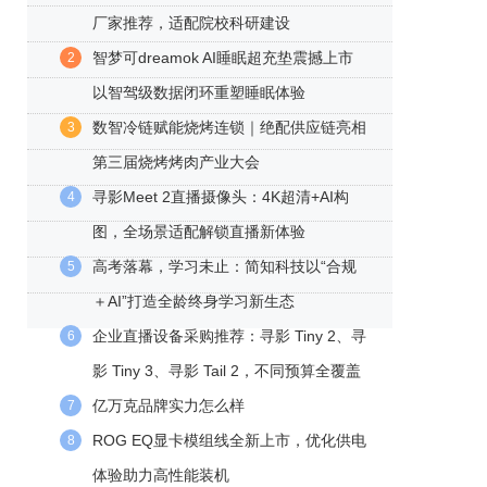
厂家推荐，适配院校科研建设
智梦可dreamok AI睡眠超充垫震撼上市
2
以智驾级数据闭环重塑睡眠体验
数智冷链赋能烧烤连锁｜绝配供应链亮相
3
第三届烧烤烤肉产业大会
寻影Meet 2直播摄像头：4K超清+AI构
4
图，全场景适配解锁直播新体验
高考落幕，学习未止：简知科技以“合规
5
＋AI”打造全龄终身学习新生态
企业直播设备采购推荐：寻影 Tiny 2、寻
6
影 Tiny 3、寻影 Tail 2，不同预算全覆盖
亿万克品牌实力怎么样
7
ROG EQ显卡模组线全新上市，优化供电
8
体验助力高性能装机