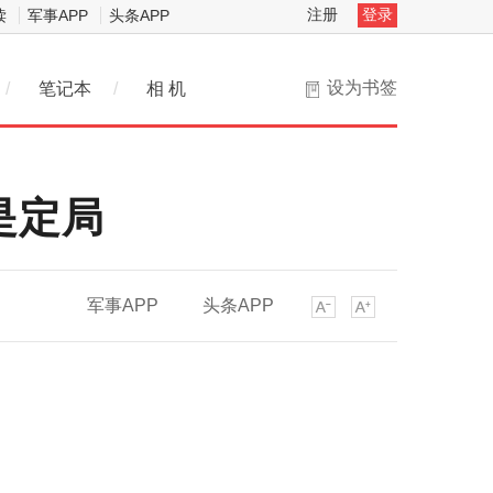
注册
登录
读
军事APP
头条APP
设为书签
/
笔记本
/
相 机
是定局
军事APP
头条APP