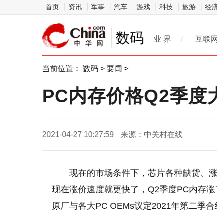
首页
资讯
军事
汽车
游戏
科技
旅游
经
数码
业 界
/
互联
当前位置：
数码
>
要闻
>
PC内存价格Q2季度
2021-04-27 10:27:59
来源：中关村在线
现在的市场条件下，芯片各种缺货、
现在涨价速度就更快了，Q2季度PC内存涨
原厂与各大PC OEMs议定2021年第