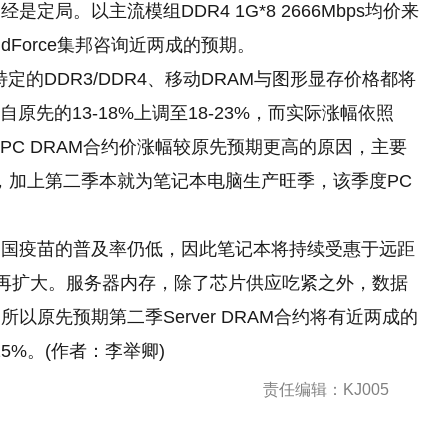
局。以主流模组DDR4 1G*8 2666Mbps均价来
dForce集邦咨询近两成的预期。
的DDR3/DDR4、移动DRAM与图形显存价格都将
原先的13-18%上调至18-23%，而实际涨幅依照
PC DRAM合约价涨幅较原先预期更高
的
原因，主要
标，加上第二季本就为笔记本电脑生产旺季，该季度PC
各国疫苗的普及率仍低，因此笔记本将持续受惠于远距
幅再扩大。服务器内存，除了芯片供应吃紧之外，数据
原先预期第二季Server DRAM合约将有近两成的
5%。(作者：李举卿)
责任编辑：KJ005