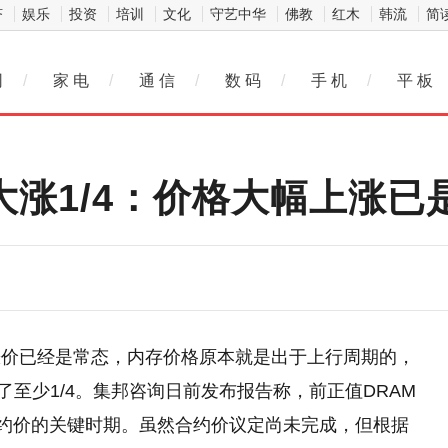
济
娱乐
投资
培训
文化
守艺中华
佛教
红木
韩流
简
网
/
家 电
/
通 信
/
数 码
/
手 机
/
平 板
大涨1/4：价格大幅上涨已
涨价已经是常态，内存价格原本就是出于上行周期的，
了至少1/4。集邦咨询日前发布报告称，前正值DRAM
二季合约价的关键时期。虽然合约价议定尚未完成，但根据