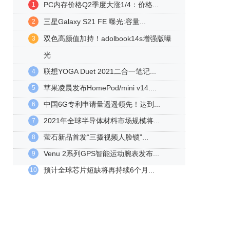
PC内存价格Q2季度大涨1/4：价格...
1
三星Galaxy S21 FE 曝光:容量...
2
双色高颜值加持！adolbook14s增强版曝
3
光
联想YOGA Duet 2021二合一笔记...
4
苹果凌晨发布HomePod/mini v14....
5
中国6G专利申请量遥遥领先！达到...
6
2021年全球半导体材料市场规模将...
7
萤石新品首发“三摄视频人脸锁”...
8
Venu 2系列GPS智能运动腕表发布...
9
预计全球芯片短缺将再持续6个月...
10