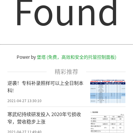
Found
#开局即高能#
游戏本就不能有颜值?
雷神就是要打破常规!
全新┌启世┘设计语言
Power by
堡塔 (免费，高效和安全的托管控制面板)
菱纹咬花设计丨魅影橙机身丨RGB环绕
精彩推荐
灯环
逆袭！专科补录照样可以上全日制本
启世进化，预示未来已来
科!
有请#雷神ZERO#闪亮登场!
2021-04-27 13:30:10
寒武纪持续研发投入 2020年亏损收
可以看到，雷神ZERO系列新品采用了全
窄，营收稳步上涨
新的设计语言，并且拥有高颜值的外观设
2021-04-27 11:49:40