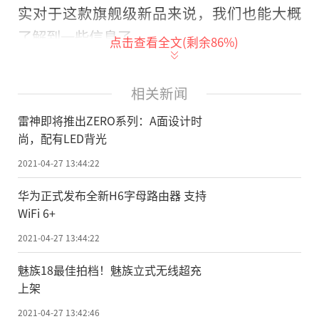
实对于这款旗舰级新品来说，我们也能大概
了解到一些信息了。
点击查看全文(剩余
86
%)
从海报来看，雷神ZERO系列新品采用了
雷神品牌经典的橘黄色与黑色配色，这是雷
相关新闻
神赖以成名的911系列诞生时的标志性配色。
雷神即将推出ZERO系列：A面设计时
雷神ZERO系列新品A面设计时尚，右侧印
尚，配有LED背光
有“ZERO”logo，雷神品牌logo则位于正中
2021-04-27 13:44:22
靠上位置，此外还应该配有LED背光。其A面
华为正式发布全新H6字母路由器 支持
正中间有宽窄不同的两道竖条装饰，这类装
WiFi 6+
饰常常出现在跑车上。
2021-04-27 13:44:22
此外，海报中还提到了菱纹咬花、魅影
魅族18最佳拍档！魅族立式无线超充
橙、以及RGB环绕灯环三个特性。菱纹咬花
上架
出现的具体位置目前不太明确，有可能是C面
2021-04-27 13:42:46