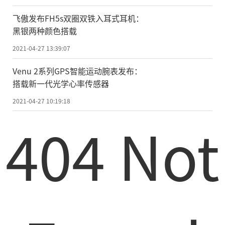
纹理;魅影橙应该是这款产品配色的官方名称;
飞傲发布FH5s双圈双铁入耳式耳机：
RGB环绕灯环目前来看是位于尾部左右两侧
黑银两种颜色搭载
出风口，当然也不排除机身边缘会设置RGB
2021-04-27 13:39:07
灯环。
Venu 2系列GPS智能运动腕表发布：
另外，海报上也给出了一部分接口信
搭载新一代光学心率传感器
息，这款产品
的
主要接口应该分布在机身左
2021-04-27 10:19:18
右两侧和尾部，右侧配有两个USB-A接口，
404 Not
尾部配有电源插孔、以太网口、1个USB-A、
1个USSB-C、以及1个看似像Mini DP的接
口。以此判断，那么机身左侧可能配有USB-
A、3.5mm耳麦插孔之类的接口。
除了海报之外，雷神还配了一段宣传文
案，具体如下：