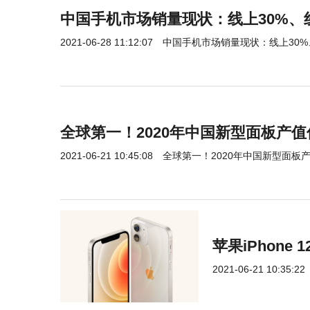
中国手机市场销量现状：线上30%、线
2021-06-28 11:12:07
中国手机市场销量现状：线上30%
全球第一！2020年中国新型面板产值份
2021-06-21 10:45:08
全球第一！2020年中国新型面板产
苹果iPhone
2021-06-21 10:35:22