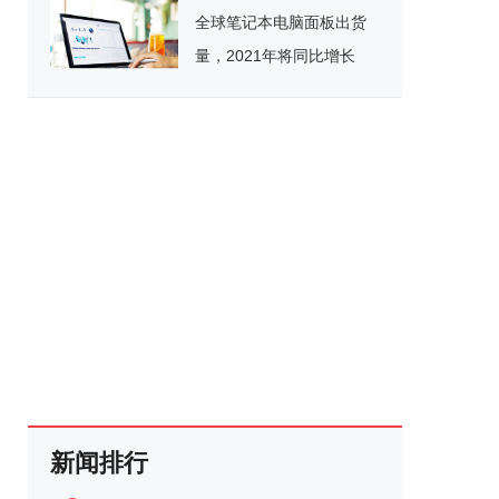
全球笔记本电脑面板出货
量，2021年将同比增长
4.8%
新闻排行