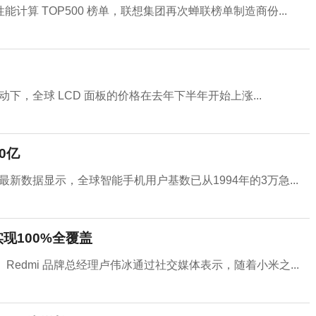
能计算 TOP500 榜单，联想集团再次蝉联榜单制造商份...
动下，全球 LCD 面板的价格在去年下半年开始上涨...
0亿
tics最新数据显示，全球智能手机用户基数已从1994年的3万急...
现100%全覆盖
edmi 品牌总经理卢伟冰通过社交媒体表示，随着小米之...