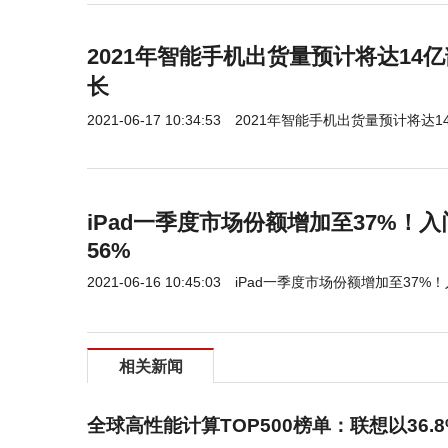
2021年智能手机出货量预计将达14
长
2021-06-17 10:34:53
2021年智能手机出货量预计将达1
iPad一季度市场份额增加至37%！入
56%
2021-06-16 10:45:03
iPad一季度市场份额增加至37%！
相关新闻
全球高性能计算TOP500榜单：联想以36.