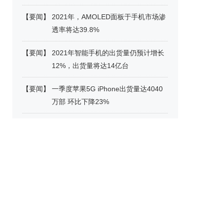
【
要闻
】
2021年，AMOLED面板于手机市场渗
透率将达39.8%
【
要闻
】
2021年智能手机的出货量仍预计增长
12%，出货量将达14亿台
【
要闻
】
一季度苹果5G iPhone出货量达4040
万部 环比下降23%