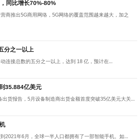
，同比增长70%-80%
运营商推出5G商用网络，5G网络的覆盖范围越来越大，加之
的五分之一以上
占移动连接总数的五分之一以上，达到 18 亿，预计在...
35.884亿美元
备出货报告，5月设备制造商出货金额首度突破35亿美元大关...
机
研究表明，到2021年6月，全球一半人口都拥有了一部智能手机。如...