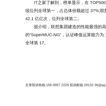
IT之家了解到，榜单显示，在 TOP50
续位列全球第一，占总体份额超过 37%;联
42.1 亿亿次，位列全球第二。
据介绍，联想集团建造
的
性能最强的
的“SuperMUC-NG”，认证峰值运算能力为 
全球第 17。
文章投诉热线:156 0057 2229 投诉邮箱:29132 36@qq