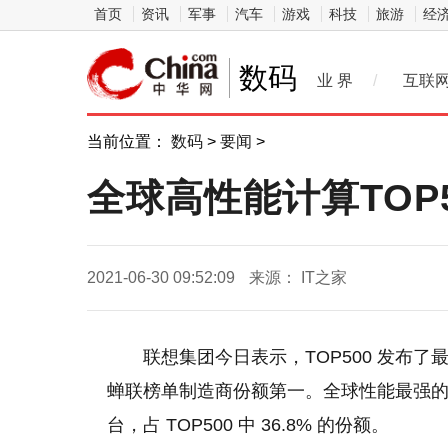
首页
资讯
军事
汽车
游戏
科技
旅游
经
数码
业 界
/
互联
当前位置：
数码
>
要闻
>
全球高性能计算TOP
2021-06-30 09:52:09
来源： IT之家
联想集团今日表示，TOP500 发布了
蝉联榜单制造商份额第一。全球性能最强的 5
台，占 TOP500 中 36.8% 的份额。