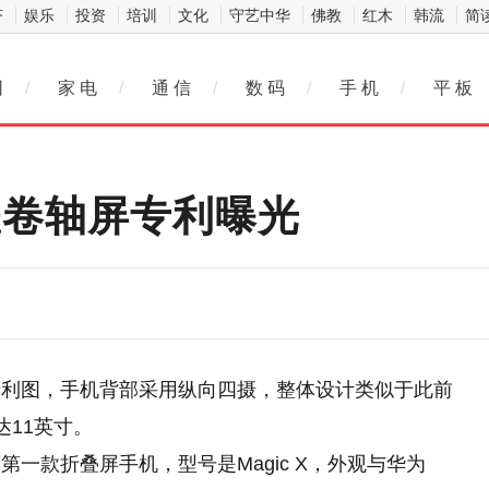
济
娱乐
投资
培训
文化
守艺中华
佛教
红木
韩流
简
网
/
家 电
/
通 信
/
数 码
/
手 机
/
平 板
耀卷轴屏专利曝光
专利图，手机背部采用纵向四摄，整体设计类似于此前
达11英寸。
一款折叠屏手机，型号是Magic X，外观与华为