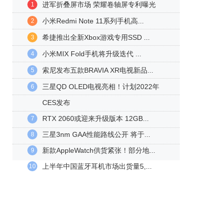
进军折叠屏市场 荣耀卷轴屏专利曝光
1
小米Redmi Note 11系列手机高...
2
希捷推出全新Xbox游戏专用SSD ...
3
小米MIX Fold手机将升级迭代 ...
4
索尼发布五款BRAVIA XR电视新品...
5
三星QD OLED电视亮相！计划2022年
6
CES发布
RTX 2060或迎来升级版本 12GB...
7
三星3nm GAA性能路线公开 将于...
8
新款AppleWatch供货紧张！部分地...
9
上半年中国蓝牙耳机市场出货量5,...
10