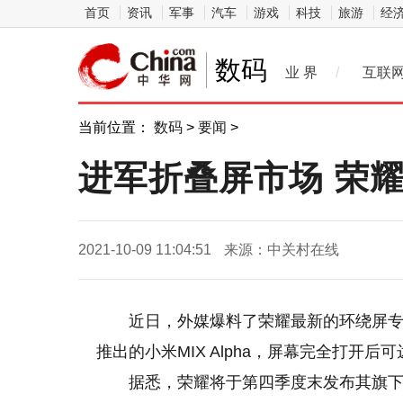
首页
资讯
军事
汽车
游戏
科技
旅游
经
数码
业 界
/
互联
当前位置：
数码
>
要闻
>
进军折叠屏市场 荣
2021-10-09 11:04:51
来源：中关村在线
近日，外媒爆料了荣耀最新的环绕屏
推出的小米MIX Alpha，屏幕完全打开后可
据悉，荣耀将于第四季度末发布其旗下第