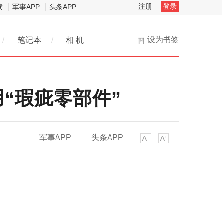
注册
登录
读
军事APP
头条APP
设为书签
/
笔记本
/
相 机
“瑕疵零部件”
军事APP
头条APP