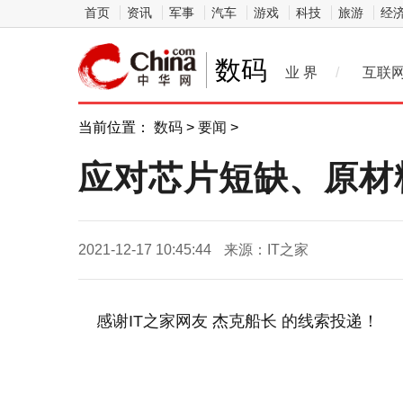
首页
资讯
军事
汽车
游戏
科技
旅游
经
数码
业 界
/
互联
当前位置：
数码
>
要闻
>
应对芯片短缺、原材
2021-12-17 10:45:44
来源：IT之家
感谢IT之家网友 杰克船长 的线索投递！