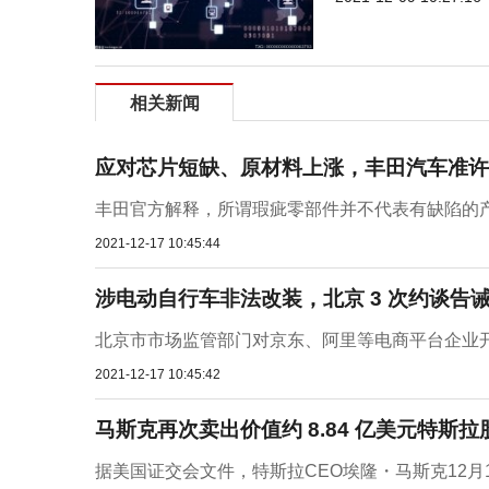
相关新闻
应对芯片短缺、原材料上涨，丰田汽车准许
丰田官方解释，所谓瑕疵零部件并不代表有缺陷的产
2021-12-17 10:45:44
涉电动自行车非法改装，北京 3 次约谈告
北京市市场监管部门对京东、阿里等电商平台企业开
2021-12-17 10:45:42
马斯克再次卖出价值约 8.84 亿美元特斯拉
据美国证交会文件，特斯拉CEO埃隆・马斯克12月16