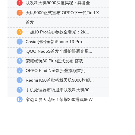
联发科天玑9000深度揭秘：具备全...
1
天玑9000正式宣布 OPPO下一代Find X
2
首发
一加10 Pro核心参数全曝光：2K...
3
Caviar推出全新iPhone 13 Pro...
4
iQOO Neo5S首发全维护眼调光系...
5
荣耀畅玩30 Plus正式发布 搭载...
6
OPPO Find N全新折叠旗舰首批...
7
Redmi K50首批搭载天玑9000旗舰...
8
手机处理器市场迎来联发科天玑90...
9
窄边直屏天花板！荣耀X30搭载66W...
10