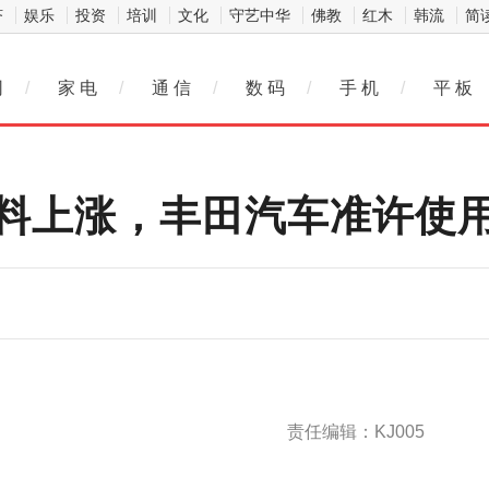
济
娱乐
投资
培训
文化
守艺中华
佛教
红木
韩流
简
网
/
家 电
/
通 信
/
数 码
/
手 机
/
平 板
料上涨，丰田汽车准许使用
责任编辑：KJ005