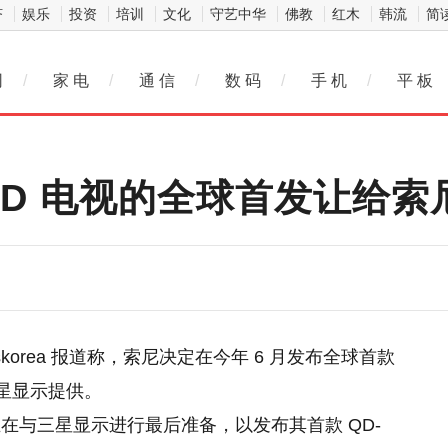
济
娱乐
投资
培训
文化
守艺中华
佛教
红木
韩流
简
网
/
家 电
/
通 信
/
数 码
/
手 机
/
平 板
LED 电视的全球首发让给索
nesskorea 报道称，索尼决定在今年 6 月发布全球首款
由三星显示提供。
在与三星显示进行最后准备，以发布其首款 QD-