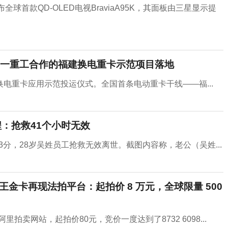
发布全球首款QD-OLED电视BraviaA95K，其面板由三星显示提
一重工合作的福建换电重卡示范项目落地
电重卡应用示范投运仪式。全国首条电动重卡干线——福...
：抢救41个小时无效
3分，28岁吴姓员工抢救无效离世。截图内容称，老公（吴姓...
戏王金卡再现法拍平台：起拍价 8 万元，全球限量 500
拍卖网站，起拍价80元，竞价一度达到了8732 6098...