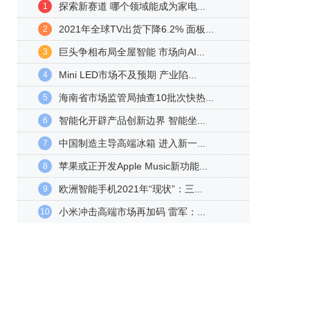
探索新赛道 哪个领域能成为家电...
1
2021年全球TV出货下降6.2% 面板...
2
巨头争相布局全屋智能 市场向AI...
3
Mini LED市场不及预期 产业陷...
4
海南省市场监管局抽查10批次快热...
5
智能化开辟产品创新边界 智能坐...
6
中国制造主导高端冰箱 进入新一...
7
苹果或正开发Apple Music新功能...
8
欧洲智能手机2021年“现状”：三...
9
小米冲击高端市场再加码 雷军：...
10