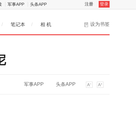
注册
登录
读
军事APP
头条APP
设为书签
/
笔记本
/
相 机
尼
军事APP
头条APP