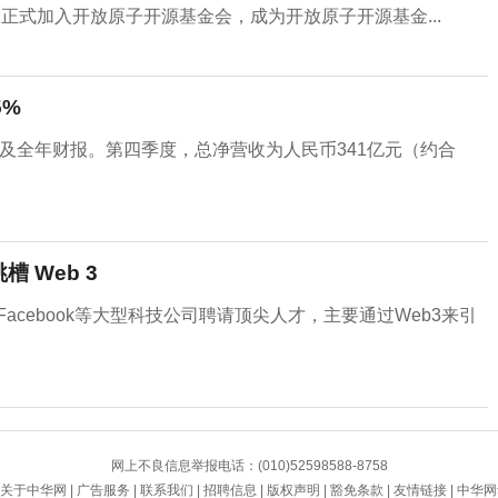
正式加入开放原子开源基金会，成为开放原子开源基金...
5%
季度及全年财报。第四季度，总净营收为人民币341亿元（约合
槽 Web 3
歌和Facebook等大型科技公司聘请顶尖人才，主要通过Web3来引
网上不良信息举报电话：(010)52598588-8758
关于中华网
|
广告服务
|
联系我们
|
招聘信息
|
版权声明
|
豁免条款
|
友情链接
|
中华网