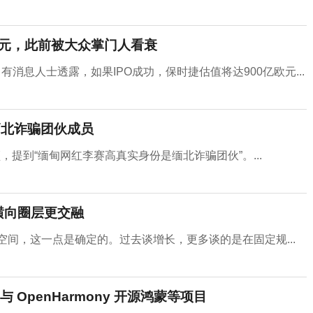
 亿元，此前被大众掌门人看衰
消息人士透露，如果IPO成功，保时捷估值将达900亿欧元...
缅北诈骗团伙成员
提到“缅甸网红李赛高真实身份是缅北诈骗团伙”。...
横向圈层更交融
空间，这一点是确定的。过去谈增长，更多谈的是在固定规...
OpenHarmony 开源鸿蒙等项目