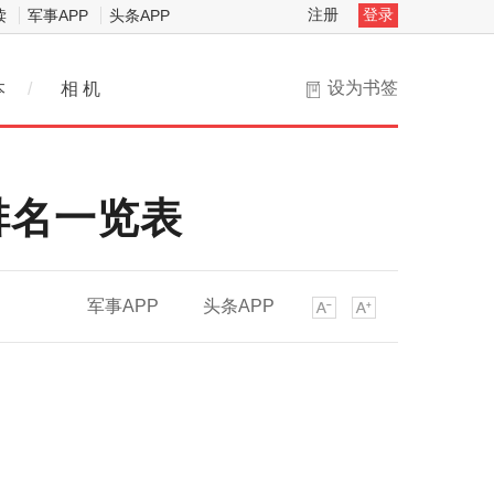
注册
登录
读
军事APP
头条APP
设为书签
本
/
相 机
排名一览表
军事APP
头条APP