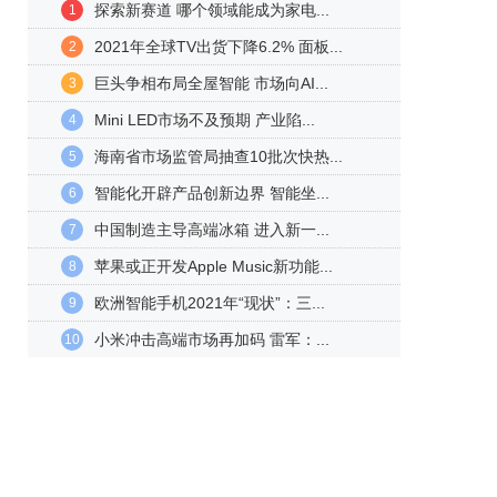
探索新赛道 哪个领域能成为家电...
1
2021年全球TV出货下降6.2% 面板...
2
巨头争相布局全屋智能 市场向AI...
3
Mini LED市场不及预期 产业陷...
4
海南省市场监管局抽查10批次快热...
5
智能化开辟产品创新边界 智能坐...
6
中国制造主导高端冰箱 进入新一...
7
苹果或正开发Apple Music新功能...
8
欧洲智能手机2021年“现状”：三...
9
小米冲击高端市场再加码 雷军：...
10