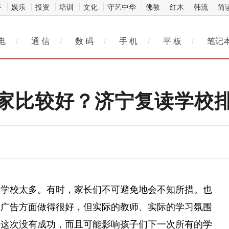
济
娱乐
投资
培训
文化
守艺中华
佛教
红木
韩流
简
电
/
通 信
/
数 码
/
手 机
/
平 板
/
笔记
家比较好？济宁复读学校
读学校太多。有时，家长们不可避免地会不知所措。也
在广告方面做得很好，但实际的教师、实际的学习氛围
们这次没有成功，而且可能影响孩子们下一次所有的学