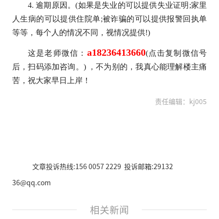
4. 逾期原因。(如果是失业的可以提供失业证明;家里
人生病的可以提供住院单;被
诈骗
的可以提供报警回执单
等等，每个人的情况不同，视情况提供!)
a18236413660
这是老师
微信
：
(点击复制
微信
号
后，扫码添加咨询。) ，不为别的，我真心能理解楼主痛
苦，祝大家早日上岸！
责任编辑：kj005
文章投诉热线:156 0057 2229 投诉邮箱:29132
36@qq.com
相关新闻