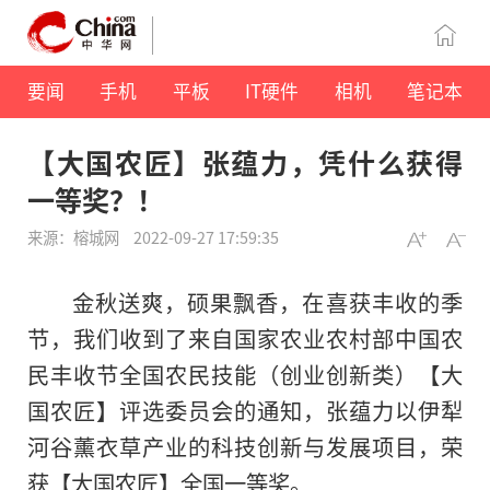
要闻
手机
平板
IT硬件
相机
笔记本
【大国农匠】张蕴力，凭什么获得
一等奖？！
来源：榕城网
2022-09-27 17:59:35
金秋送爽，硕果飘香，在喜获丰收的季
节，我们收到了来自
国家
农业农村部中国农
民丰收节全国农民技能（创业创新类）【大
国农匠】评选委员会的通知，张蕴力以伊犁
河谷薰衣草产业的科技创新与发展项目，荣
获【大国农匠】全国一等奖。