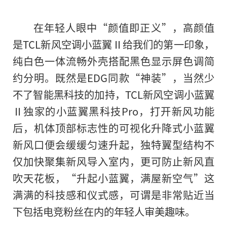
在年轻人眼中“颜值即正义”，高颜值
是TCL新风空调小蓝翼Ⅱ给我们的第一印象，
纯白色一体流畅外壳搭配黑色显示屏色调简
约分明。既然是EDG同款“神装”，当然少
不了智能黑科技的加持，TCL新风空调小蓝翼
Ⅱ独家的小蓝翼黑科技Pro，打开新风功能
后，机体顶部标志
性
的可视化升降式小蓝翼
新风口便会缓缓匀速升起，独特翼型结构不
仅加快聚集新风导入室内，更可防止新风直
吹天花板，“升起小蓝翼，满屋新空气”这
满满的科技感和仪式感，可谓是非常贴
近
当
下包括电竞粉丝在内的年轻人审美趣味。