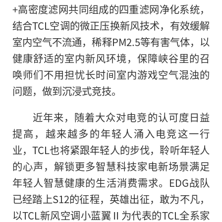
+高密度滤网共同组成的四重滤网净化系统，
结合TCL空调的微正压换新风技术，有效缓解
室内空气不流通，稀释PM2.5等
有害
气体，以
健康舒适的室内新风环境，保障峡谷里的召
唤师们不用担忧长时间室内游戏空气混浊的
问题，做到沉浸式
竞技
。
近
年来，随着大众对电竞的认可度日益
提高，越来越多的年轻人涌入电竞这一行
业，TCL也将紧跟年轻人的步伐，聆听年轻人
的心声，解锁更多智慧科技家电新场景满足
年轻人智慧健康的生活消费需求。EDG战队
已经踏上S12的征程，英雄出征，敢为不凡，
以TCL新风空调小蓝翼Ⅱ为代表的TCL全系家