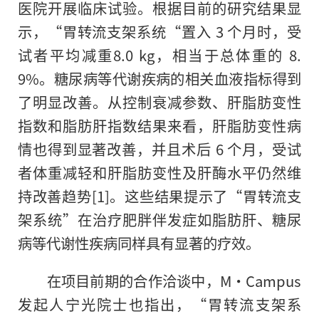
医院开展临床试验。根据目前
的
研究结果显
示，“胃转流支架系统“置入 3 个月时，受
试者
平
均减重8.0 kg，相当于总体重的 8.
9%。糖尿病等代谢疾病的相关血液指标得到
了明显改善。从控制衰减参数、肝脂肪变
性
指数和脂肪肝指数结果来看，肝脂肪变
性
病
情也得到显著改善，并且术后 6 个月，受试
者体重减轻和肝脂肪变
性
及肝酶水
平
仍然维
持改善趋势[1]。这些结果提示了“胃转流支
架系统”在治疗肥胖伴发症如脂肪肝、糖尿
病等代谢
性
疾病同样具有显著的疗效。
在项目前期的合作洽谈中，M·Campus
发起人宁光院士也指出，“胃转流支架系