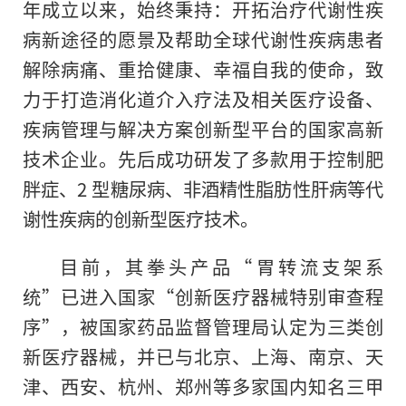
年成立以来，始终秉持：开拓治疗代谢
性
疾
病新途径的愿景及帮助全球代谢
性
疾病患者
解除病痛、重拾健康、幸福自我的使命，致
力于打造消化道介入疗法及相关医疗设备、
疾病管理与解决方案创新型
平
台的
国家
高新
技术企业。先后成功研发了多款用于控制肥
胖症、2 型糖尿病、非酒精
性
脂肪
性
肝病等代
谢
性
疾病的创新型医疗技术。
目前，其拳头产品“胃转流支架系
统”已进入
国家
“创新医疗器械特别审查程
序”，被
国家
药品监督管理局认定为三类创
新医疗器械，并已与北京、上海、南京、天
津、西安、杭州、郑州等多家国内知名三甲