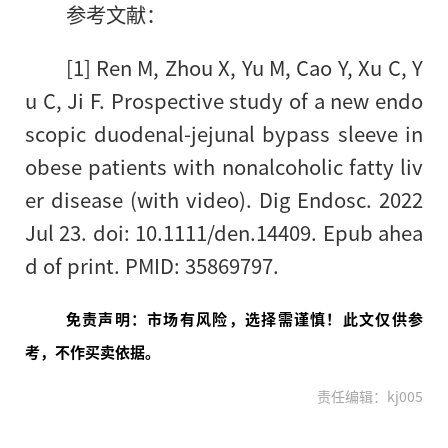
参考文献：
[1] Ren M, Zhou X, Yu M, Cao Y, Xu C, Y
u C, Ji F. Prospective study of a new endo
scopic duodenal-jejunal bypass sleeve in
obese patients with nonalcoholic fatty liv
er disease (with video). Dig Endosc. 2022
Jul 23. doi: 10.1111/den.14409. Epub ahea
d of print. PMID: 35869797.
免责声明：市场有风险，选择需谨慎！此文仅供参
考，不作买卖依据。
责任编辑：kj005