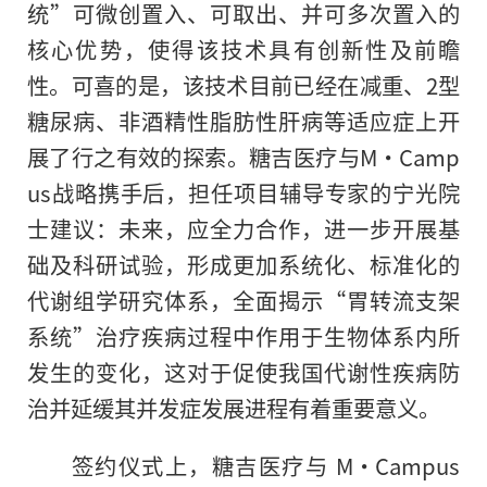
统”可微创置入、可取出、并可多次置入的
核心优势，使得该技术具有创新
性
及前瞻
性
。可喜的是，该技术目前已经在减重、2型
糖尿病、非酒精
性
脂肪
性
肝病等适应症上开
展了行之有效的探索。糖吉医疗与M·Camp
us战略携手后，担任项目辅导专家的宁光院
士建议：未来，应全力合作，进一步开展基
础及科研试验，形成更加系统化、标准化的
代谢组学研究体系，全面揭示“胃转流支架
系统”治疗疾病过程中作用于生物体系内所
发生的变化，这对于促使我国代谢
性
疾病防
治并延缓其并发症发展进程有着重要意义。
签约仪式上，糖吉医疗与 M·Campus