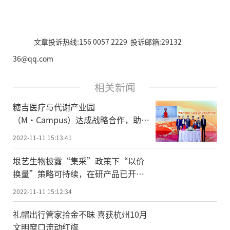
文章投诉热线:156 0057 2229 投诉邮箱:29132
36@qq.com
相关新闻
糖吉医疗与代谢产业园
（M·Campus）达成战略合作，助力
健康中国2030
2022-11-11 15:13:41
垠艺生物披露“集采”政策下“以价
换量”策略可持续，在研产品已开启
上市前临床试验
2022-11-11 15:12:34
礼帽出行管家拾金不昧 喜获杭州10月
文明窗口流动红旗