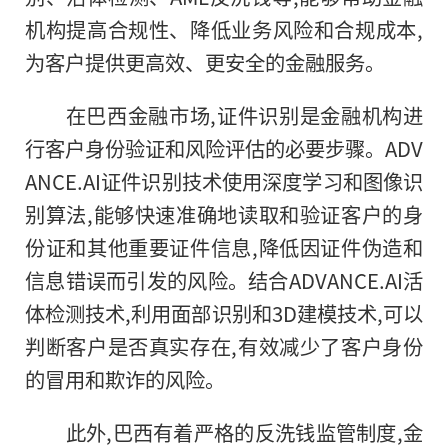
机构提高合规
性
、降低业务风险和合规成本,
为客户提供更高效、更安全的
金融
服务。
在巴西
金融
市场,
证件
识别是
金融
机构进
行客户身份验证和风险评估的必要步骤。ADV
ANCE.AI
证件
识别技术使用深度学
习
和图像识
别算法,能够快速准确地读取和验证客户的身
份证和其他重要
证件
信息,降低因
证件
伪造和
信息错误而引发的风险。结合ADVANCE.AI活
体检测技术,利用面部识别和3D建模技术,可以
判断客户是否真实存在,有效减少了客户身份
的冒用和欺诈的风险。
此外,巴西有着严格的反洗钱监管制度,
金