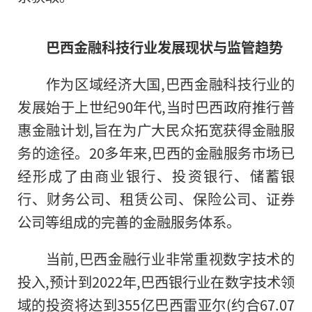
巴西
金融
科技行业发展现状与监管趋势
作为区域经济大国,巴西
金融
科技行业的
发展始于上世纪90年代,当时巴西政府推行普
惠
金融
计划,旨在为广大民众拓宽获得
金融
服
务的途径。20多年来,巴西的
金融
服务市场已
经形成了由商业银行、
投资
银行、储蓄银
行、财务公司、租赁公司、保险公司、证券
公司等组成的完善的
金融
服务体系。
当前,巴西
金融
行业非常重视数字技术的
投入,预计到2022年,巴西银行业在数字技术领
域的
投资
将达到355亿巴西雷亚尔(约合67.07