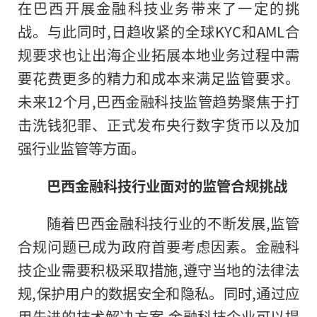
在巴西开展
金融
科技业务带来了一定的挑
战。与此同时,日趋收紧的全球KYC和AML合
规要求也让出海企业拓展本地业务过程中需
要花费更多的精力和成本来满足监管要求。
未来12个月,巴西
金融
科技监管趋势聚焦于打
击洗钱
犯罪
、正式发布
央行
数字货
币
以及加
强行业监管等方面。
巴西
金融
科技行业面对的监管合规挑战
随着巴西
金融
科技行业
的
不断发展,监管
合规问题已成为政府首要考虑因素。
金融
科
技企业需要积极采取措施,遵守当地的法律法
规,保护用户的数据安全和隐私。同时,通过应
用先进的技术解决方案,
金融
科技企业可以提