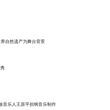
世界自然遗产为舞台背景
情秀
族音乐人王原
平
担纲音乐制作