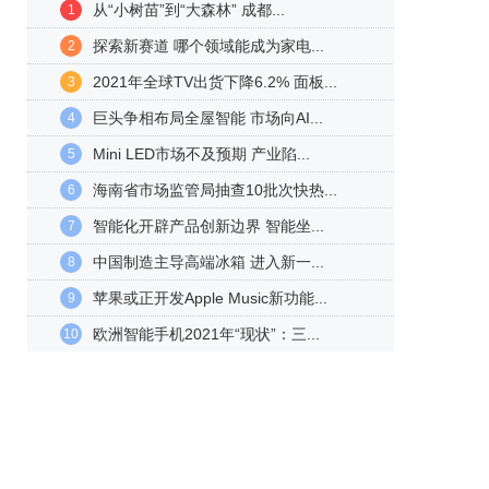
从“小树苗”到“大森林” 成都...
1
探索新赛道 哪个领域能成为家电...
2
2021年全球TV出货下降6.2% 面板...
3
巨头争相布局全屋智能 市场向AI...
4
Mini LED市场不及预期 产业陷...
5
海南省市场监管局抽查10批次快热...
6
智能化开辟产品创新边界 智能坐...
7
中国制造主导高端冰箱 进入新一...
8
苹果或正开发Apple Music新功能...
9
欧洲智能手机2021年“现状”：三...
10