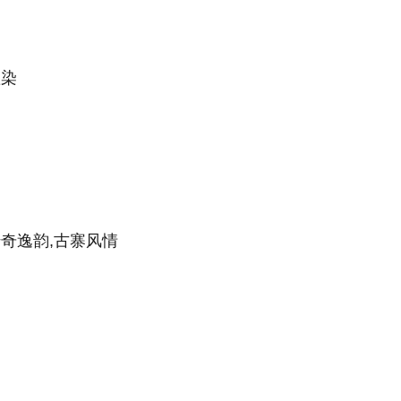
渲染
奇逸韵,古寨风情