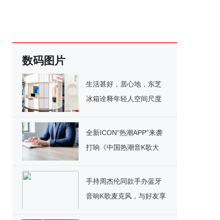
数码图片
生活甚好，居心地，东芝
冰箱诠释年轻人空间尺度
生活哲学
全新ICON“热潮APP”来袭
打响《中国热潮音K歌大
赛》 百万豪礼疯狂洒
手持周杰伦同款手办蓝牙
音响K歌麦克风，与好友享
受K歌乐趣!