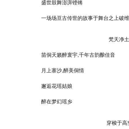
盛世鼓舞澎湃铿锵
一场场亘古传世的故事于舞台之上破
梵天净土
苗侗天籁醉寰宇,千年古韵酿佳音
月上寨沙,醉美侗情
邂逅花瑶姑娘
醉在梦幻瑶乡
穿梭于高