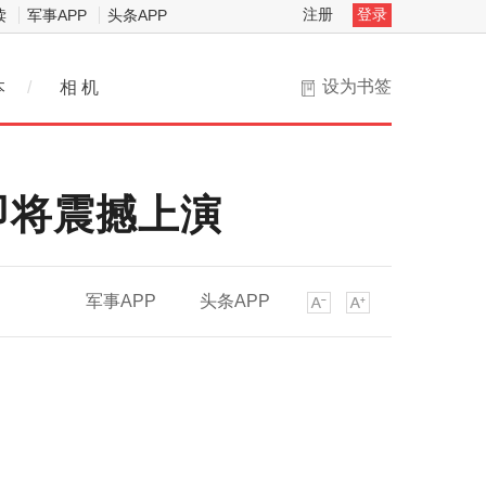
注册
登录
读
军事APP
头条APP
设为书签
本
/
相 机
即将震撼上演
军事APP
头条APP