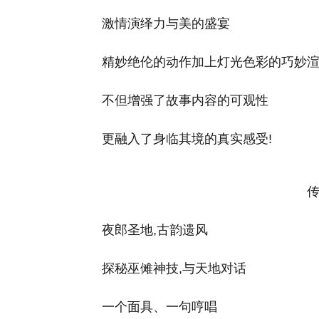
激情演绎力与美的盛宴
精妙绝伦的动作加上灯光色彩的巧妙
不但增强了故事内容
的
可观
性
更融入了身临其境的真实感受!
传
夜郎圣地,古韵遗风
探秘巫傩神技,与天地对话
一个面具、一句哼唱