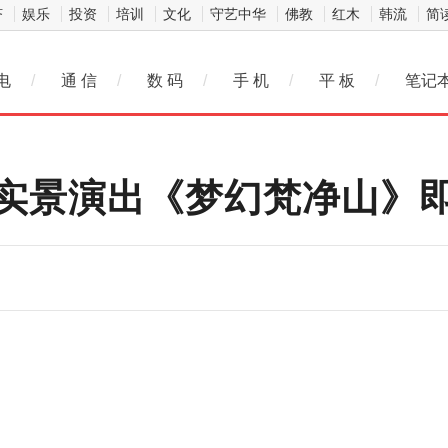
济
娱乐
投资
培训
文化
守艺中华
佛教
红木
韩流
简
电
/
通 信
/
数 码
/
手 机
/
平 板
/
笔记
实景演出《梦幻梵净山》