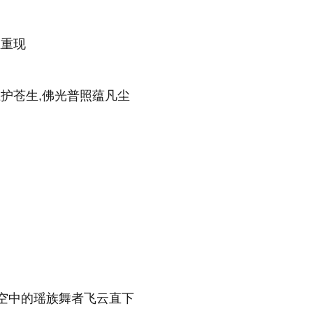
维重现
护苍生,佛光普照蕴凡尘
空中的瑶族舞者飞云直下