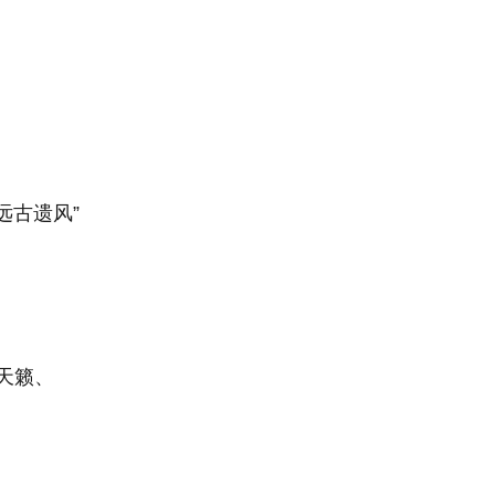
远古遗风”
天籁、