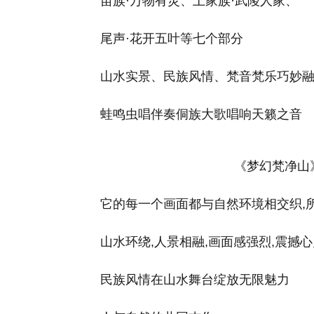
苗族·万物有灵、土家族·武陵人家、
尾声·花开五叶等七个部分
山水实景、民族风情、梵音梵乐巧妙
蛙鸣虫唱伴奏侗族大歌唱响天籁之音
《梦幻梵净山
它的每一个画面都与自然环境相交织,
山水环绕,人景相融,画面感强烈,震撼心
民族风情在山水舞台绽放无限魅力