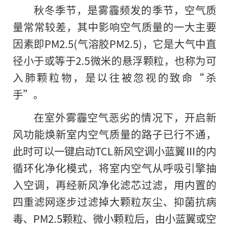
秋冬季节，是雾霾频发的季节，空气质
量常常较差，其中影响空气质量的一大主要
因素即PM2.5(气溶胶PM2.5)，它是大气中直
径小于或等于2.5微米的悬浮颗粒，也称为可
入肺颗粒物，是以往被忽视
的
致命“杀
手”。
在室外雾霾空气恶劣的情况下，开启新
风功能焕新室内空气质量的路子已行不通，
此时可以一键启动TCL新风空调小蓝翼Ⅲ的内
循环化净化模式，将室内空气从呼吸引擎抽
入空调，再经新风净化滤芯过滤，用内置的
四重滤网逐步过滤掉大颗粒灰尘、抑菌抗病
毒、PM2.5颗粒、微小颗粒后，由小蓝翼或空