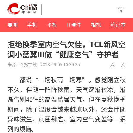
要闻
手机
平板
IT硬件
相机
笔记本
拒绝换季室内空气欠佳，TCL新风空
调小蓝翼Ⅲ做“健康空气”守护者
来源：今报在线
2023-09-05 10:30:35
都说“一场秋雨一场寒”。感觉刚立秋
不久，伴随一阵阵秋雨，天气逐渐转凉，渐
渐告别40°+的高温酷暑天气。但在夏秋换季
期间，除了温度会越来越凉以外，还会伴随
异味滋生、病菌肆虐、室内空气变差等一系
列的烦恼。