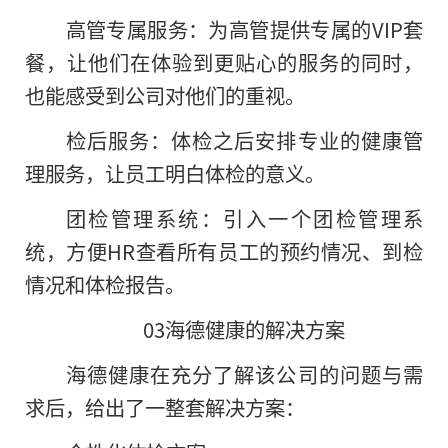
高管专属服务：为高管提供专属的VIP套
餐，让他们在体验到更贴心的服务的同时，
也能感受到公司对他们的重视。
检后服务：体检之后安排专业的健康管
理服务，让员工明白体检的意义。
团检管理系统：引入一个团检管理系
统，方便HR查看所有员工的预约情况、到检
情况和体检报告。
03海德健康的解决方案
海德健康在充分了解该公司的问题与需
求后，给出了一整套解决方案：