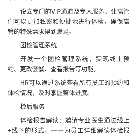
设立专门的VIP通道及专人服务，让高管
们可以更加私密和便捷地进行体检，确保高
管的特殊需求得到满足。
团检管理系统
开发一个团检管理系统，实现线上预
约、更改套餐、查看报告等功能。
HR可以通过系统查看所有员工的预约和
体检情况，及时掌握整体进度。
检后服务
体检报告解读：邀请专业医生通过线上
+线下的形式，一一为员工详细解读体检报