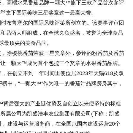
揭晓，高端水果番茄品牌一颗大™旗下三款产品首次参评
一举拿下国际美味三星奖章这一最高荣誉。
比利时布鲁塞尔的国际风味评鉴所创立的。该赛事评审团
厨和品酒大师组成，在全球久负盛名，被誉为全球食品
全球最顶尖的美食品牌。
大奖，除樱桃番茄荣获三星奖章外，参评的粉番茄及番茄
也让一颗大™成为首个包揽三个奖章的水果番茄品牌。
，在创立不到一年时间里便位居2023年天猫618及双
评榜中，“一颗大™”作为唯一的番茄汁品牌跻身其中，
™背后强大的产业链优势及自创立以来便坚持的标准
所属公司为凯盛浩丰农业集团有限公司(下称：凯盛
计、建设与运营服务商，在全国范围内建设运营20个