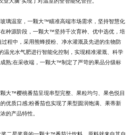
“农业大脑”实现了对温室的全智能化管控。
慧玻璃温室，一颗大™瞄准高端市场需求，坚持智慧化
。在种源阶段，一颗大™坚持千次育种、优中选优，培
植过程中，采用熊蜂授粉、净水灌溉及先进的生物防
需的温光水气肥进行智能化控制，实现精准灌溉、科学
成熟;在采收端，一颗大™制定了严苛
的
果品分级标
一颗大™樱桃番茄呈现串型完整、果粒均匀、果色悦目
的优质口感;粉番茄也实现了果型圆润饱满、果蒂新
味浓的产品特性。
味大奖二星奖章的一颗大™番茄汁饮料，原料就来自其自