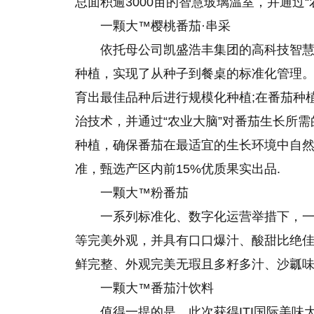
总面积逾3000亩的智慧玻璃温室，并通过
一颗大™樱桃番茄·串采
依托母公司凯盛浩丰集团的高科技智
种植，实现了从种子到餐桌的标准化管理
育出最佳品种后进行规模化种植;在番茄种
治技术，并通过“农业大脑”对番茄生长所
种植，确保番茄在最适宜的生长环境中自然
准，甄选产区内前15%优质果实出品.
一颗大™粉番茄
一系列标准化、数字化运营举措下，
等完美外观，并具有口口爆汁、酸甜比绝佳
鲜完整、外观完美无瑕且多籽多汁、沙瓤
一颗大™番茄汁饮料
值得一提的是，此次获得ITI国际美