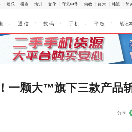
济
娱乐
投资
培训
文化
守艺中华
佛教
红木
韩流
简
电
/
通 信
/
数 码
/
手 机
/
平 板
/
笔记
！一颗大™旗下三款产品斩
微信
分享