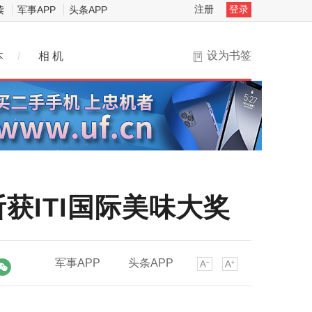
注册
登录
读
军事APP
头条APP
设为书签
本
/
相 机
获ITI国际美味大奖
军事APP
头条APP