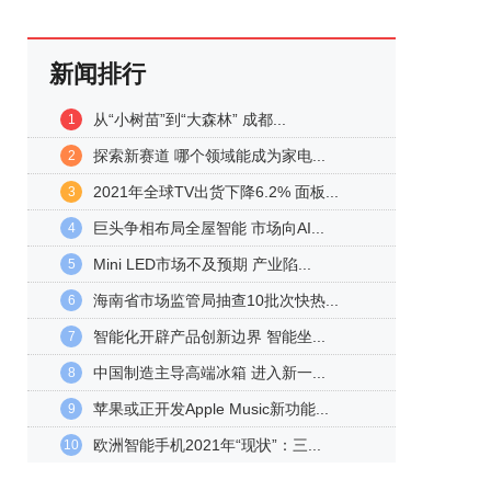
新闻排行
从“小树苗”到“大森林” 成都...
1
探索新赛道 哪个领域能成为家电...
2
2021年全球TV出货下降6.2% 面板...
3
巨头争相布局全屋智能 市场向AI...
4
Mini LED市场不及预期 产业陷...
5
海南省市场监管局抽查10批次快热...
6
智能化开辟产品创新边界 智能坐...
7
中国制造主导高端冰箱 进入新一...
8
苹果或正开发Apple Music新功能...
9
欧洲智能手机2021年“现状”：三...
10