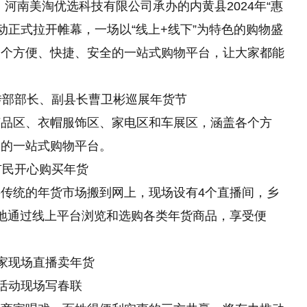
、河南美淘优选科技有限公司承办的内黄县2024年“惠
动正式拉开帷幕，一场以“线上+线下”为特色的购物盛
一个方便、快捷、安全的一站式购物
平
台，让大家都能
传部部长、副
县长曹卫彬巡展年货节
艺品区、衣帽服饰区、家电区和车展区，涵盖各个方
全的一站式购物
平
台。
市民开心购买年货
将传统
的
年货市场搬到网上，现场设有4个直播间，乡
地通过线上
平
台浏览和选购各类年货商品，享受便
家现场直播卖年货
活动现场写春联