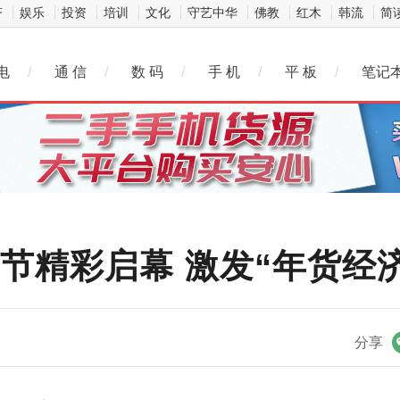
济
娱乐
投资
培训
文化
守艺中华
佛教
红木
韩流
简
电
/
通 信
/
数 码
/
手 机
/
平 板
/
笔记
货节精彩启幕 激发“年货经
微信
分享