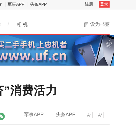
注册
登录
读
军事APP
头条APP
设为书签
本
/
相 机
济”消费活力
军事APP
头条APP