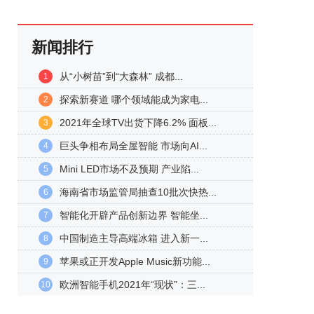
新闻排行
从“小树苗”到“大森林” 成都...
1
探索新赛道 哪个领域能成为家电...
2
2021年全球TV出货下降6.2% 面板...
3
巨头争相布局全屋智能 市场向AI...
4
Mini LED市场不及预期 产业陷...
5
海南省市场监管局抽查10批次快热...
6
智能化开辟产品创新边界 智能坐...
7
中国制造主导高端冰箱 进入新一...
8
苹果或正开发Apple Music新功能...
9
欧洲智能手机2021年“现状”：三...
10