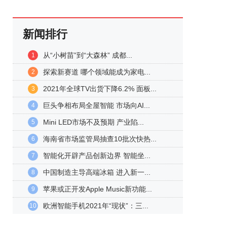
新闻排行
从“小树苗”到“大森林” 成都...
1
探索新赛道 哪个领域能成为家电...
2
2021年全球TV出货下降6.2% 面板...
3
巨头争相布局全屋智能 市场向AI...
4
Mini LED市场不及预期 产业陷...
5
海南省市场监管局抽查10批次快热...
6
智能化开辟产品创新边界 智能坐...
7
中国制造主导高端冰箱 进入新一...
8
苹果或正开发Apple Music新功能...
9
欧洲智能手机2021年“现状”：三...
10