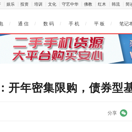
济
娱乐
投资
培训
文化
守艺中华
佛教
红木
韩流
简
电
/
通 信
/
数 码
/
手 机
/
平 板
/
笔记
：开年密集限购，债券型
微信
分享