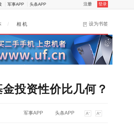
注册
登录
读
军事APP
头条APP
设为书签
本
/
相 机
基金投资性价比几何？
军事APP
头条APP