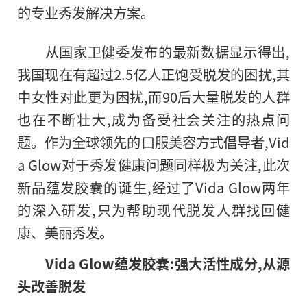
的专业秀发解决方案。
从
国家卫健委发布的最新数据显示得出,
我国现在有超过2.5亿人正饱受脱发的困扰,其
中女
性对此更为困扰,而90后大量脱发的人群
也在不断壮大,成为备受社会关注的热点问
题。作为全球领先的口服美容方式倡导者,Vid
a Glow对于秀发健康问题同样极为关注,此次
新品蕴发胶囊的诞生,经过了Vida Glow两年
的深入研发,只为帮助现代脱发人群找回健
康、美丽秀发。
Vida Glow蕴发胶囊
:
强大活
性成分
,
从源
头改善脱发