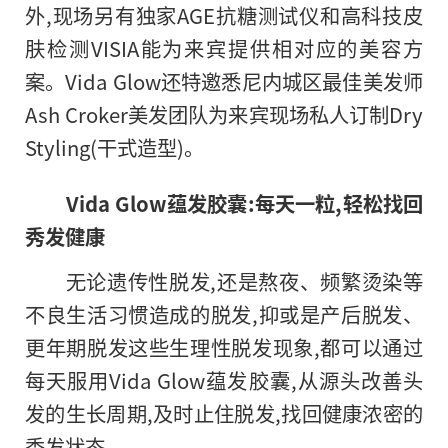
外,现场另有独家AGE抗糖测试仪和高科技皮
肤检测VISIA能为来宾提供相对应的美容方
案。Vida Glow还特邀悉尼内城区最佳美发师
Ash Croker美发团队为来宾现场私人订制Dry
Styling(干式造型)。
Vida Glow蕴发胶囊
:
每天一粒
,
轻松找回
秀发健康
无论遗传
性脱发,还是熬夜、频繁烫染等
不良生活
习惯造成的脱发,抑或是产后脱发、
更年期脱发这些生理
性脱发现象,都可以通过
每天服用Vida Glow蕴发胶囊,从源头改善头
发的生长周期,及时止住脱发,找回健康浓密的
秀发状态。