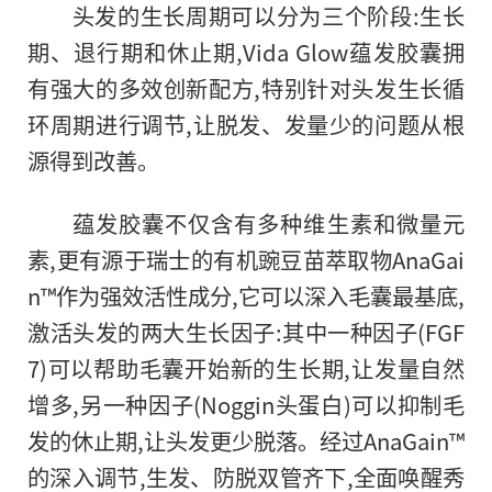
头发的生长周期可以分为三个阶段:生长
期、退行期和休止期,Vida Glow蕴发胶囊拥
有强大的多效创新配方,特别针对头发生长循
环周期进行调节,让脱发、发量少的问题从根
源得到改善。
蕴发胶囊不仅含有多种维生素和
微量元
素,更有源于瑞士的有机豌豆苗萃取物AnaGai
n™作为强效活
性成分,它可以深入毛囊最基底,
激活头发的两大生长因子:其中一种因子(FGF
7)可以帮助毛囊开始新的生长期,让发量自然
增多,另一种因子(Noggin头蛋白)可以抑制毛
发的休止期,让头发更少脱落。经过AnaGain™
的深入调节,生发、防脱双管齐下,全面唤醒秀