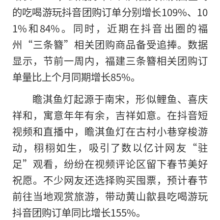
的吃喝游玩抖音团购订单分别增长109%、10
1%和84%。同时，近期在抖音出圈的福
州“三条簪”相关团购商品备受追捧。数据
显示，节前一周内，福建三条簪相关团购订
单量比上个月同期增长85%。
瞻淇鱼灯起源于南宋，形似鲤鱼、喜庆
祥和，寓意年年有余，吉祥如意。在抖音短
视频和直播中，瞻淇鱼灯在古村小巷穿梭游
动，栩栩如生，吸引了数以亿计网友“驻
足”观看，纷纷在视频评论区留下春节美好
祝愿。不少网友还选择购买囤票，预计春节
前往当地观赏旅游，带动黄山歙县吃喝游玩
抖音团购订单同比增长155%。