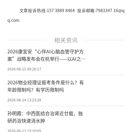
文章投诉热线:157 3889 8464 投诉邮箱:7983347 16@q
q.com
相关资讯
2026康宜安“心伴AI心脑血管守护方
案”战略发布会在杭举行——以AI之力
守护心脑，让主动健康走进千家万户
2026-06-15 09:26:17
2026物业经理证报考条件是什么？有
年龄限制吗？有学历限制吗
2026-06-14 13:23:28
孙明霞：中西医结合治肾近廿载，独
研药浴快速消水肿
2026-06-13 15:20:05