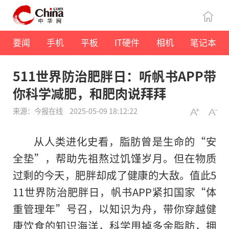
要闻
手机
平板
IT硬件
相机
笔记本
511世界防治肥胖日：听帆书APP带
你科学减肥，和肥肉说拜拜
来源：今报在线
2025-05-09 18:12:22
从人类进化史看，脂肪曾是生命的“安
全垫”，帮助先祖熬过饥馑岁月。但在物质
过剩的今天，肥胖却成了健康的大敌。值此5
11世界防治肥胖日，帆书APP紧扣国家“体
重管理年”号召，以知识为舟，带你穿越健
康饮食的知识海洋，科学甩掉多余脂肪，拥