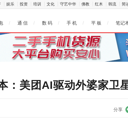
济
娱乐
投资
培训
文化
守艺中华
佛教
红木
韩流
简
电
/
通 信
/
数 码
/
手 机
/
平 板
/
笔记
本：美团AI驱动外婆家卫
微信
分享