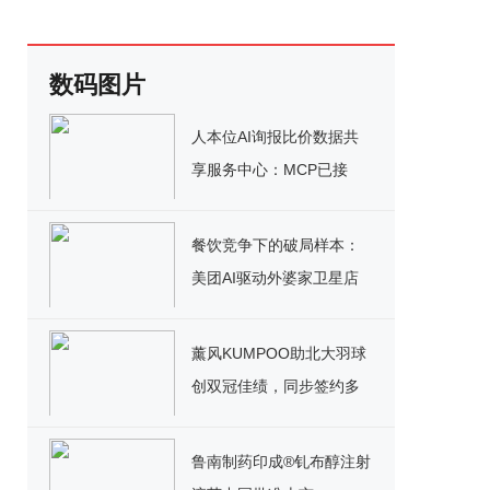
数码图片
人本位AI询报比价数据共
享服务中心：MCP已接
入，助力企业AI搜索
GEO！
餐饮竞争下的破局样本：
美团AI驱动外婆家卫星店
实现大幅增长
薰风KUMPOO助北大羽球
创双冠佳绩，同步签约多
所高校战队
鲁南制药印成®钆布醇注射