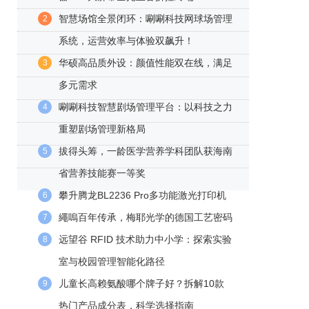
智慧场馆全景闭环：唰唰科技网球场管理
2
系统，运营效率与体验双飙升！
华硕高品质外设：颜值性能双在线，满足
3
多元需求
唰唰科技智慧剧场管理平台：以科技之力
4
重塑剧场管理新格局
拔得头筹，一龄医学营养学科团队获海南
5
省营养技能赛一等奖
攀升腾龙BL2236 Pro多功能激光打印机
6
繩嗚百年传承，梅耶光学的德国工艺密码
7
远望谷 RFID 技术助力中小学：探索实验
8
室与校园管理智能化路径
​儿童长高赖氨酸哪个牌子好？拆解10款
9
热门产品成分表，科学选择指南