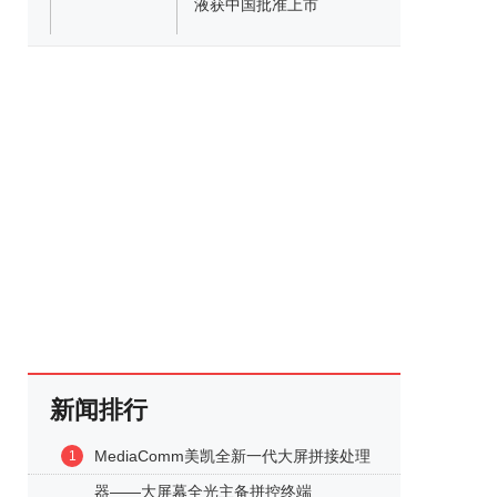
液获中国批准上市
新闻排行
MediaComm美凯全新一代大屏拼接处理
1
器——大屏幕全光主备拼控终端