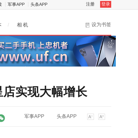
注册
登录
读
军事APP
头条APP
设为书签
本
/
相 机
星店实现大幅增长
军事APP
头条APP