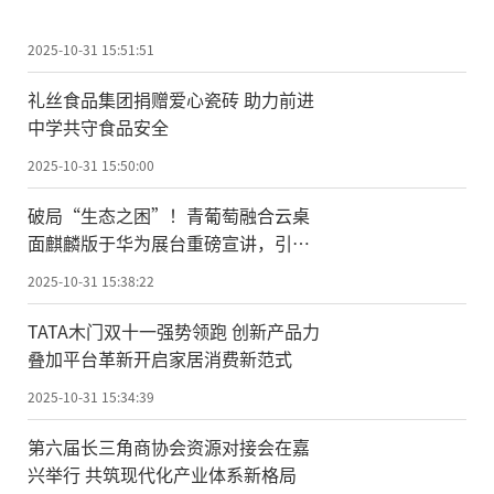
2025-10-31 15:51:51
礼丝食品集团捐赠爱心瓷砖 助力前进
中学共守食品安全
2025-10-31 15:50:00
破局“生态之困”！青葡萄融合云桌
面麒麟版于华为展台重磅宣讲，引领
国产化办公新纪元
2025-10-31 15:38:22
TATA木门双十一强势领跑 创新产品力
叠加平台革新开启家居消费新范式
2025-10-31 15:34:39
第六届长三角商协会资源对接会在嘉
兴举行 共筑现代化产业体系新格局