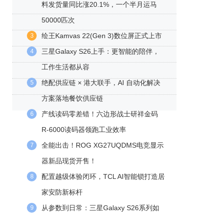
料发货量同比涨20.1%，一个半月运马
50000匹次
绘王Kamvas 22(Gen 3)数位屏正式上市
3
三星Galaxy S26上手：更智能的陪伴，
4
工作生活都从容
绝配供应链 × 港大联手，AI 自动化解决
5
方案落地餐饮供应链
产线读码零差错！六边形战士研祥金码
6
R-6000读码器领跑工业效率
全能出击！ROG XG27UQDMS电竞显示
7
器新品现货开售！
配置越级体验闭环，TCL AI智能锁打造居
8
家安防新标杆
从参数到日常：三星Galaxy S26系列如
9