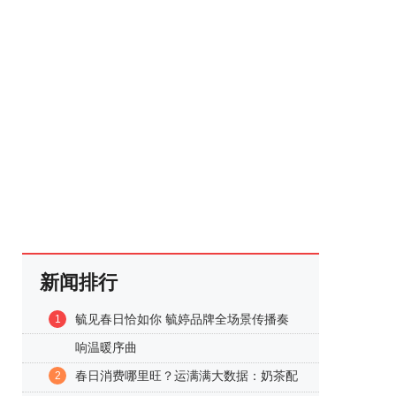
新闻排行
毓见春日恰如你 毓婷品牌全场景传播奏
1
响温暖序曲
春日消费哪里旺？运满满大数据：奶茶配
2