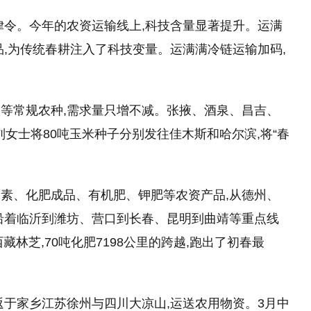
律令。今年的农资运输线上,科技含量显著提升。运满
品,为传统春耕注入了科技变量。运满满冷链运输加码,
等常规农种,需求量只增不减。张掖、酒泉、昌吉、
刘女士将80吨玉米种子分别发往佳木斯和哈尔滨,将“春
素、化肥成品、有机肥、钾肥等农资产品,从德州、
沿着临沂到潍坊、营口到长春、昆明到曲靖等重点线
藏林芝,70吨化肥7198公里的跨越,跑出了初春最
返于家乡江苏徐州与四川大凉山,运送农用物资。3月中