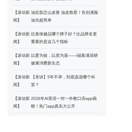
【
滚动新
油痘肌怎么改善 油皮救星！告别满脸
闻
】
油光超简单
【
滚动新
抗衰保健品哪个牌子好？比品牌名更
闻
】
重要的是这几个指标
【
滚动新
以爱为核，以质为基——i福客满深耕
闻
】
健康消费新生态
【
滚动新
【亲诉】5年不孕，到底该选哪个科
闻
】
室？
【
滚动新
2026年AI英语一对一外教口语app揭
闻
】
晓！热门app真实大公开