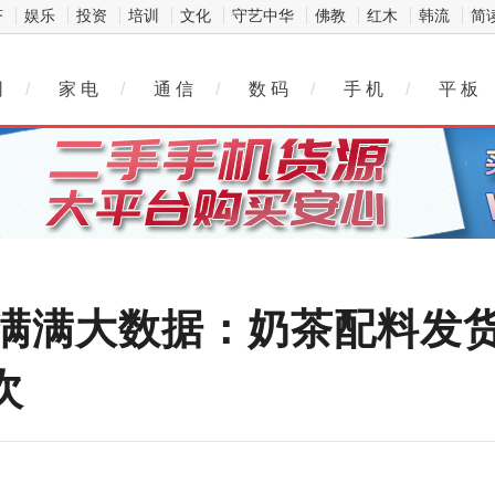
济
娱乐
投资
培训
文化
守艺中华
佛教
红木
韩流
简
网
/
家 电
/
通 信
/
数 码
/
手 机
/
平 板
满满大数据：奶茶配料发货量
次