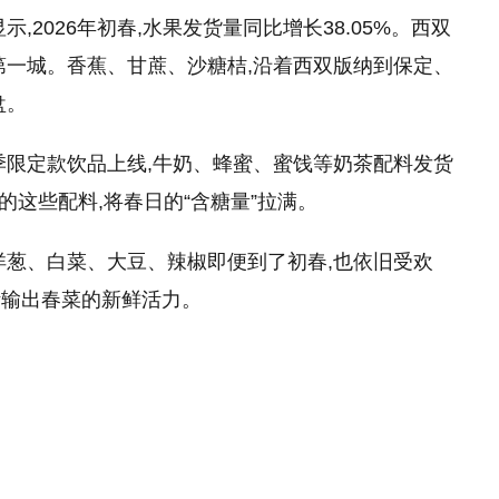
,2026年初春,水果发货量同比增长38.05%。西双
第一城。香蕉、甘蔗、沙糖桔,沿着西双版纳到保定、
盘。
季限定款饮品上线,牛奶、蜂蜜、蜜饯等奶茶配料发货
的这些配料,将春日的“含糖量”拉满。
洋葱、白菜、大豆、辣椒即便到了初春,也依旧受欢
断输出春菜的新鲜活力。