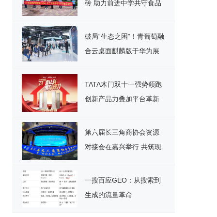
砖 助力前进中学共守食品
安全
破局“生态之困”！青葡萄融
合云桌面麒麟版于华为展
台重磅宣讲，引领国产化
办公新纪元
TATA木门双十一强势领跑
创新产品力叠加平台革新
开启家居消费新范式
第六届长三角商协会资源
对接会在嘉兴举行 共筑现
代化产业体系新格局
一搜百应GEO：从搜索到
生成的流量革命