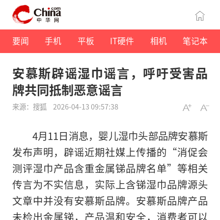
要闻
手机
平板
IT硬件
相机
笔记本
安慕斯辟谣湿巾谣言，呼吁受害品
牌共同抵制恶意谣言
来源：搜狐
2026-04-13 09:57:38
4月11日消息，婴儿湿巾头部品牌安慕斯
发布声明，辟谣近期社媒上传播的“消促会
测评湿巾产品含重金属锑品牌名单”等相关
传言为不实信息，实际上含锑湿巾品牌源头
文章中并没有安慕斯品牌。安慕斯品牌产品
未检出金属锑，产品温和安全，消费者可以