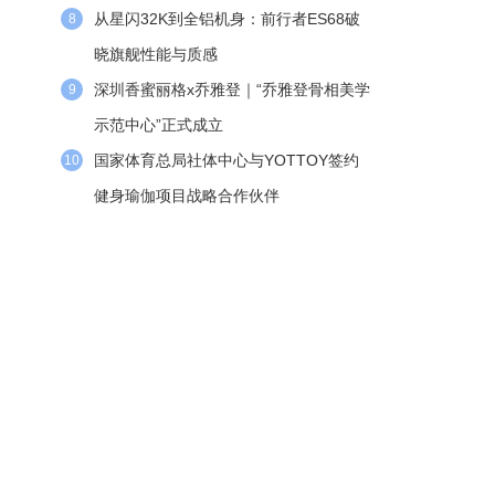
从星闪32K到全铝机身：前行者ES68破
8
晓旗舰性能与质感
深圳香蜜丽格x乔雅登｜“乔雅登骨相美学
9
示范中心”正式成立
国家体育总局社体中心与YOTTOY签约
10
健身瑜伽项目战略合作伙伴