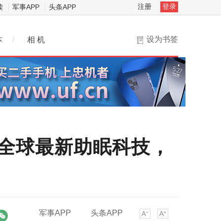
注册
登录
读
军事APP
头条APP
设为书签
本
/
相 机
眠序：全球最新助眠科技，
军事APP
头条APP