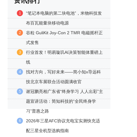
资讯排行
“笔记本电脑的第二块电池”，米物科技发
1
布百瓦能量块移动电源
谷粒 GuliKit Joy-Con 2 TMR 电磁摇杆正
2
式发售
行业首发！明易璇玑AI决策智能体重磅上
3
线
找对方向，写好未来——简小知x导远科
4
技北京车展联合活动圆满收官
谢冠鹏亮相广东省“终身学习 人人出彩”主
5
题宣讲活动：简知科技的“全民终身学
习”普惠之路
2026年三星AFC协议充电宝实测快充适
6
配三星全机型选购指南