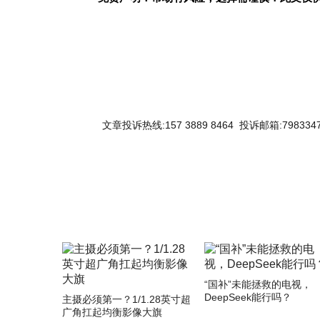
文章投诉热线:157 3889 8464 投诉邮箱:7983347
“国补”未能拯救的电视，
DeepSeek能行吗？
主摄必须第一？1/1.28英寸超
广角扛起均衡影像大旗