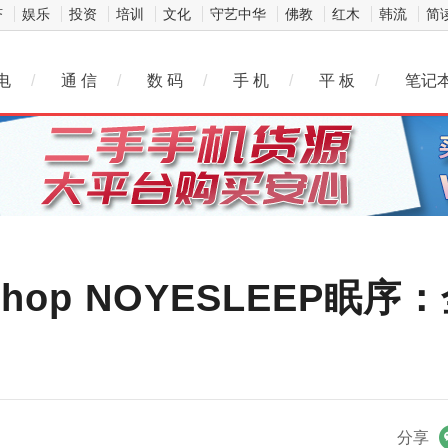
济
娱乐
投资
培训
文化
守艺中华
佛教
红木
韩流
简
电
/
通 信
/
数 码
/
手 机
/
平 板
/
笔记
eShop NOYESLEEP
微信
分享