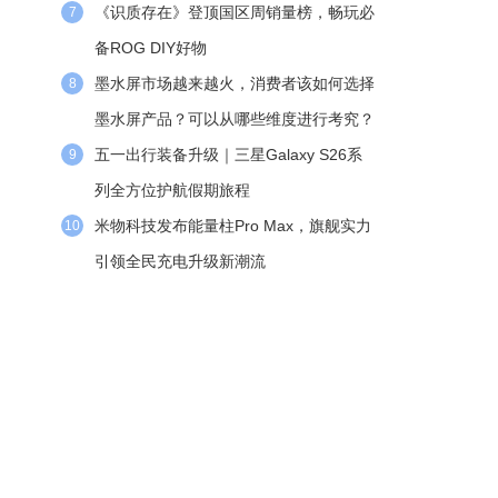
《识质存在》登顶国区周销量榜，畅玩必
7
备ROG DIY好物
墨水屏市场越来越火，消费者该如何选择
8
墨水屏产品？可以从哪些维度进行考究？
五一出行装备升级｜三星Galaxy S26系
9
列全方位护航假期旅程
米物科技发布能量柱Pro Max，旗舰实力
10
引领全民充电升级新潮流