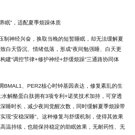
源养眠”，适配夏季烦躁体质
制压制神经兴奋，换取当晚的短暂睡眠，却无法缓解夏
致白天昏沉、情绪低落，形成“夜间勉强睡、白天更
，构建“调控节律+修护神经+舒缓烦躁”三通路协同体
BMAL1、PER2核心时钟基因表达，修复紊乱的生
;水解酪蛋白肽拥有3项专利+诺奖技术加持，可穿透
长深睡时长，减少夜间觉醒次数，同时缓解夏季烦躁带
实现“安稳深睡”。这种修复与舒缓机制，使得其效果
季高温持续，也能保持稳定的助眠效果，无耐药性、无