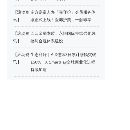
【
滚动资
东方嘉富人寿「嘉守护」会员服务体
讯
】
系正式上线！医养护美，一触即享
【
滚动资
回归金融本质，永恒国际持续强化风
讯
】
控与合规体系建设
【
滚动资
生态利好｜AIX连续3日累计涨幅突破
讯
】
150%，X SmartPay全球商业化进程
持续加速