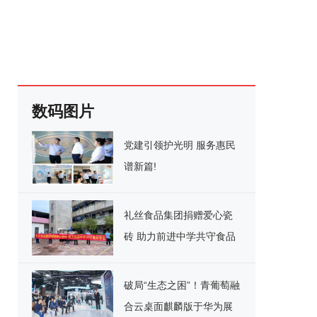
数码图片
党建引领护光明 服务惠民
谱新篇!
礼丝食品集团捐赠爱心瓷
砖 助力前进中学共守食品
安全
破局“生态之困”！青葡萄融
合云桌面麒麟版于华为展