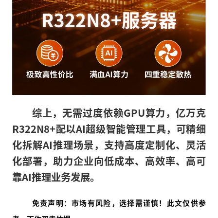
综上，
无
需过度依赖
GPU
算力
，
亿万克
R322N8+
配以
AI
超级智能管理工具，
可精细
化拆解
AI
推理场景，支持高度定制化、灵活
化部署，助力企业向
低成本、高效率、高可
靠
AI
推理业务
发展。
免责声明：市场有风险，选择需谨慎！此文仅供参