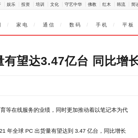
济
娱乐
投资
培训
文化
守艺中华
佛教
红木
韩流
简
网
/
家 电
/
通 信
/
数 码
/
手 机
/
平 板
有望达3.47亿台 同比增长
教育等在线服务的业绩，同时更加推动着以笔记本为代
1 年全球 PC 出货量有望达到 3.47 亿台，同比增长