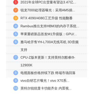
2021年全球PC出货量有望达3.47亿...
1
锐龙7000处理器曝光：采用AM5插...
2
RTX 4090/4080工艺升级 性能翻番
3
Rambus推出支持HBM3的内存子系统...
4
苹果重磅新品首发M1升级版：GPU/...
5
雅马哈开售YH-L700A无线耳机 3D音频
6
支持
CPU-Z版本更新！支持英特尔酷睿i9-
7
12900K
电视面板价格持续下跌 终端市场回落
8
vivo自研芯片曝光！vivo X70系...
9
英特尔锐炫显卡功能齐全 内置视...
10