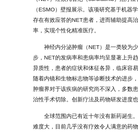
（ESMO）壁报展示。该项研究基于机器学
存在有效应答的NET患者，进而辅助提高
率，实现个
性
化精准医疗。
神经内分泌肿瘤（NET）是一类较为
步，NET的发病率和患病率均呈显著上升
异质
性
，患者的症状和体征各异，临床容易
随着内镜和生物标志物等诊断技术的进步，
肿瘤界对于该疾病的研究尚不深入，多数
治
性
手术切除。创新疗法及药物研发进度
全球范围内已有
近
十年没有新药诞生。
难度大，目前几乎没有疗效令人满意的药