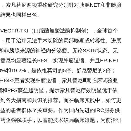
，索凡替尼两项重磅研究分别针对胰腺NET和非胰腺
究结果也同样出色。
EGFR-TKI（口服酪氨酸激酶抑制剂），全球首个
物，用于治疗无法手术切除的局部晚期或转移
性
、进展
腺和非胰腺来源的神经内分泌瘤。无论SSTR状态、无
替尼均显著延长PFS，实现肿瘤退缩。并且EP-NET
.3%和19.2%，是依维莫司的5倍、舒尼替尼的2倍；
ET中84%患者实现肿瘤退缩，索凡替尼Ⅲ期临床试验亚
缩和PFS获益越明显，提示索凡替尼疗效明显优于依
得到各大指南和共识的推荐。而在临床实践中，如何更
益的患者群体至关重要。作为国内先进的IRC服务供
新药企强强联手，以智能技术破局临床难题，为前沿研