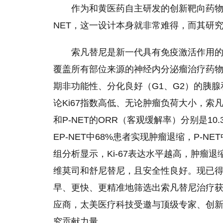
作为和黄医药自主研发的创新靶向药物
NET，这一设计本身就非常难得，而其研
索凡替尼是新一代具有免疫激活作用的V
覆盖所有部位来源的神经内分泌瘤治疗药
期非功能
性
、分化良好（G1、G2）的胰
论Ki67指数高低、无论肿瘤负荷大小，索凡
和P-NET的ORR（客观缓解率）分别是10
EP-NET中68%患者实现肿瘤退缩，P-N
组分析显示，Ki-67表达水
平
越高，肿瘤退
维莫司和舒尼替尼，且安全
性
良好。现已
早、更快、更精准地筛选出索凡替尼治疗获
应商，太美医疗科技受邀与顶级专家、创
究贡献力量。