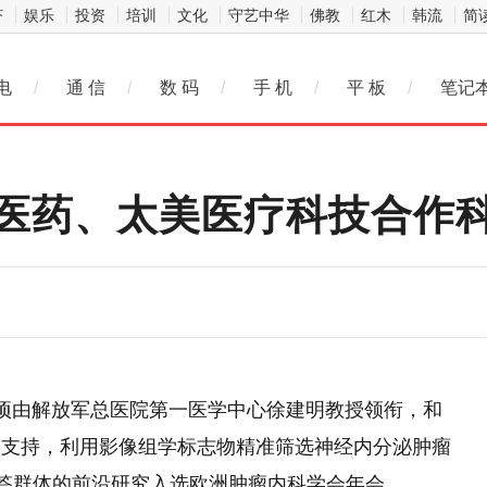
济
娱乐
投资
培训
文化
守艺中华
佛教
红木
韩流
简
电
/
通 信
/
数 码
/
手 机
/
平 板
/
笔记
医药、太美医疗科技合作科
一项由解放军总医院第一医学中心徐建明教授领衔，和
同支持，利用影像组学标志物精准筛选神经内分泌肿瘤
）治疗应答群体的前沿研究入选欧洲肿瘤内科学会年会