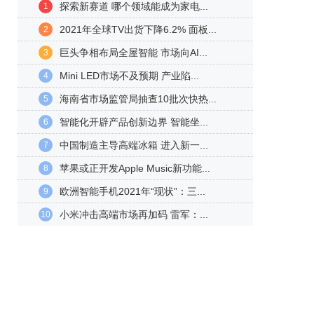
探索新赛道 哪个领域能成为家电...
1
2021年全球TV出货下降6.2% 面板...
2
巨头争相布局全屋智能 市场向AI...
3
Mini LED市场不及预期 产业陷...
4
海南省市场监管局抽查10批次快热...
5
智能化开辟产品创新边界 智能坐...
6
中国制造主导高端冰箱 进入新一...
7
苹果或正开发Apple Music新功能...
8
欧洲智能手机2021年“现状”：三...
9
小米冲击高端市场再加码 雷军：...
10