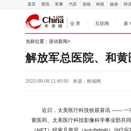
首页
资讯
军事
汽车
游戏
科技
旅游
经
业 界
/
互联网
/
家 
当前位置：
滚动新闻
>
解放军总医院、和黄
2022-09-09 11:40:50
来源：榕城网
近
日，太美医疗科技收获喜讯 —— 
黄医药、太美医疗科技影像科学事业部共
（NET）经索凡替尼（surufatinib