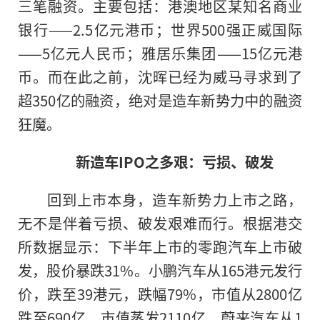
三笔融资。主要包括：港澳地区某知名商业
银行——2.5亿元港
币
；世界500强正威国际
——5亿元人民
币
；雅居乐集团——15亿元港
币
。而在此之前，沈晖已经为威马寻求到了
超350亿的融资，绝对是造车新势力中的融资
狂魔。
新造车
IPO
之多艰：
亏损、破发
回到上市本身，造车新势力上市之路，
无不是伴着亏损、破发艰难而行。根据港交
所数据显示：下半年上市的零跑汽车上市破
发，股价暴跌31%。小鹏汽车从165港元发行
价，跌至39港元，跌幅79%，市值从2800亿
跌至690亿，市值蒸发2110亿。蔚来汽车从1