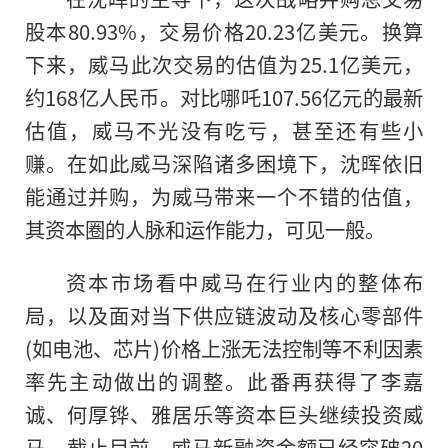
股本80.93%，交易价格20.23亿美元。换算
下来，威马此次交易的估值为25.1亿美元，
约168亿人民
币
。对比哪吒107.56亿元的最新
估值，威马不光没有吃亏，甚至还有些小
赚。在如此威马深陷诸多困境下，沈晖依旧
能通过并购，为威马带来一个不错的估值，
其资本圈的人脉和运作能力，可见一般。
资本市场看中威马在行业内的整体布
局，以及面对当下供应链波动及核心零部件
(如电池、芯片)价格上涨无法控制等不利因素
率先主动做出的调整。此番再获得了李嘉
诚、何厚铧、雅居乐等资本巨头继续
投资
威
马。截止目前，威马新融资金额已经突破20