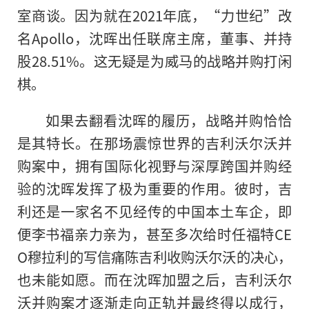
室商谈。因为就在2021年底，“力世纪”改
名Apollo，沈晖出任联
席
主席
，董事、并持
股28.51%。这无疑是为威马的战略并购打闲
棋。
如果去翻看沈晖的履历，战略并购恰恰
是其特长。在那场震惊世界的吉利沃尔沃并
购案中，拥有国际化视野与深厚跨国并购经
验的沈晖发挥了极为重要的作用。彼时，吉
利还是一家名不见经传的中国本土车企，即
便李书福亲力亲为，甚至多次给时任福特CE
O穆拉利
的
写信痛陈吉利收购沃尔沃的决心，
也未能如愿。而在沈晖加盟之后，吉利沃尔
沃并购案才逐渐走向正轨并最终得以成行，