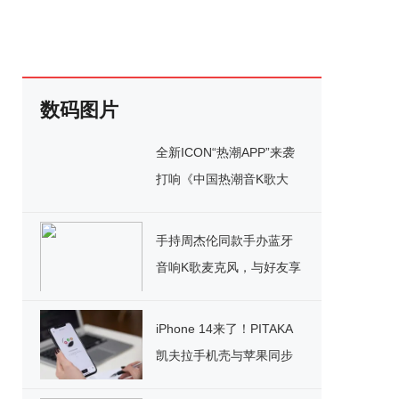
数码图片
全新ICON“热潮APP”来袭
打响《中国热潮音K歌大
赛》 百万豪礼疯狂洒
手持周杰伦同款手办蓝牙
音响K歌麦克风，与好友享
受K歌乐趣!
iPhone 14来了！PITAKA
凯夫拉手机壳与苹果同步
上线