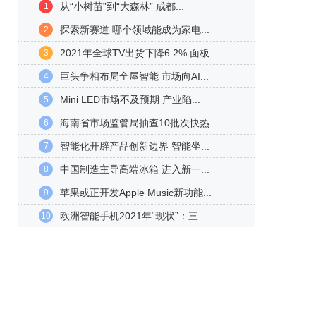
从“小树苗”到“大森林” 成都...
1
探索新赛道 哪个领域能成为家电...
2
2021年全球TV出货下降6.2% 面板...
3
巨头争相布局全屋智能 市场向AI...
4
Mini LED市场不及预期 产业陷...
5
海南省市场监管局抽查10批次快热...
6
智能化开辟产品创新边界 智能坐...
7
中国制造主导高端冰箱 进入新一...
8
苹果或正开发Apple Music新功能...
9
欧洲智能手机2021年“现状”：三...
10