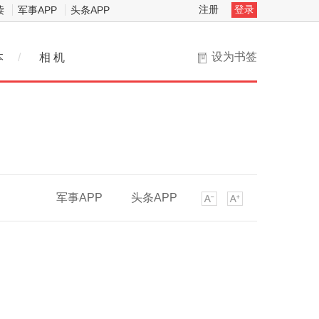
注册
登录
读
军事APP
头条APP
设为书签
本
/
相 机
军事APP
头条APP