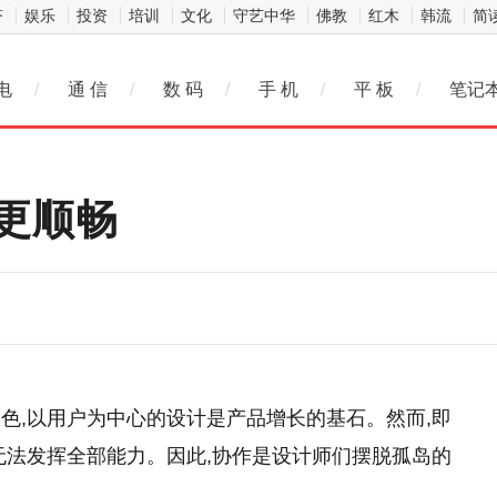
济
娱乐
投资
培训
文化
守艺中华
佛教
红木
韩流
简
电
/
通 信
/
数 码
/
手 机
/
平 板
/
笔记
更顺畅
色,以用户为中心的设计是产品增长的基石。然而,即
无法发挥全部能力。因此,协作是设计师们摆脱孤岛的