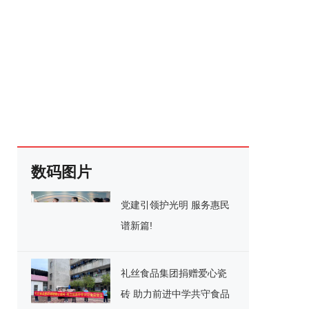
数码图片
党建引领护光明 服务惠民
谱新篇!
礼丝食品集团捐赠爱心瓷
砖 助力前进中学共守食品