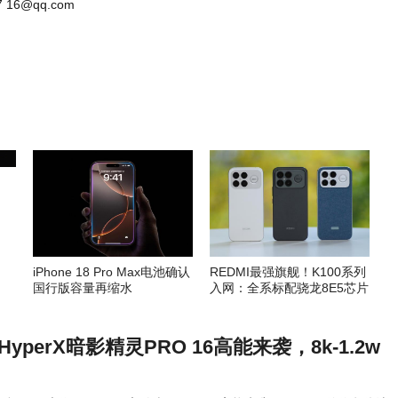
 16@qq.com
iPhone 18 Pro Max电池确认
REDMI最强旗舰！K100系列
国行版容量再缩水
入网：全系标配骁龙8E5芯片
yperX暗影精灵PRO 16高能来袭，8k-1.2w