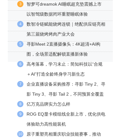
智梦可dreamok AI睡眠超充垫震撼上市
3
以智驾级数据闭环重塑睡眠体验
数智冷链赋能烧烤连锁｜绝配供应链亮相
4
第三届烧烤烤肉产业大会
寻影Meet 2直播摄像头：4K超清+AI构
5
图，全场景适配解锁直播新体验
高考落幕，学习未止：简知科技以“合规
6
＋AI”打造全龄终身学习新生态
企业直播设备采购推荐：寻影 Tiny 2、寻
7
影 Tiny 3、寻影 Tail 2，不同预算全覆盖
亿万克品牌实力怎么样
8
ROG EQ显卡模组线全新上市，优化供电
9
体验助力高性能装机
原子重塑亮相重庆职业技能赛事，推动
10