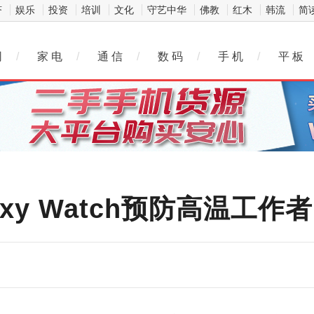
济
娱乐
投资
培训
文化
守艺中华
佛教
红木
韩流
简
网
/
家 电
/
通 信
/
数 码
/
手 机
/
平 板
xy Watch预防高温工作