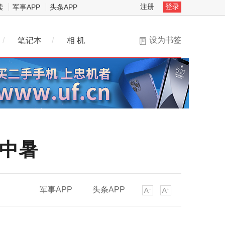
注册
登录
读
军事APP
头条APP
设为书签
/
笔记本
/
相 机
者中暑
军事APP
头条APP