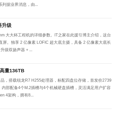
系列据业界消息，由...
料升级
2nm 大大杯工程机的详细参数。IT之家在此援引博主介绍，这台
。独享 2 亿像素 LOFIC 超大底主摄，具备 2 亿像素大底长
级双扬声器 + ...
高量136TB
新品，搭载锐龙R7 H255处理器，标配四盘位存储，首发价2739
，内部配备4个M.2插槽与4个机械硬盘插槽，灵活满足用户扩容
 4架构，拥有8...