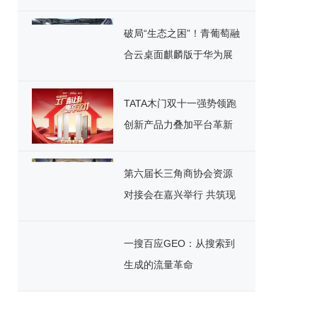
安全
破局“生态之困”！青葡萄融
合云桌面麒麟版于华为展
台重磅宣讲，引领国产化
办公新纪元
TATA木门双十一强势领跑
创新产品力叠加平台革新
开启家居消费新范式
第六届长三角商协会资源
对接会在嘉兴举行 共筑现
代化产业体系新格局
一搜百应GEO：从搜索到
生成的流量革命