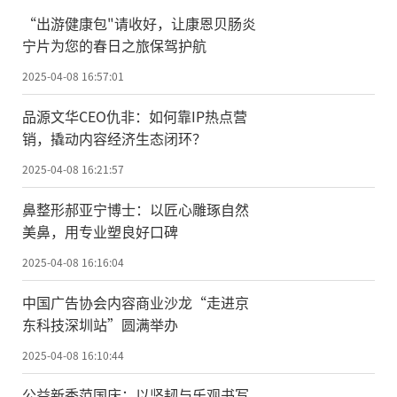
“出游健康包"请收好，让康恩贝肠炎
宁片为您的春日之旅保驾护航
2025-04-08 16:57:01
品源文华CEO仇非：如何靠IP热点营
销，撬动内容经济生态闭环？
2025-04-08 16:21:57
鼻整形郝亚宁博士：以匠心雕琢自然
美鼻，用专业塑良好口碑
2025-04-08 16:16:04
中国广告协会内容商业沙龙“走进京
东科技深圳站”圆满举办
2025-04-08 16:10:44
公益新秀范国庆：以坚韧与乐观书写