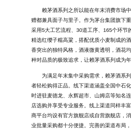
赖茅酒系列之所以能在年末消费市场
赠都兼具面子与里子。作为茅台集团旗下
采用5大工艺流程、30道工序、165个环
精选红缨子糯高粱，搭配优质小麦制成的
香突出的独特风格，酒液微黄透明，酒花
种对品质的极致追求，让赖茅酒系列成为
为满足年末集中采购需求，赖茅酒系
者轻松购得正品。线下渠道涵盖全国中石
时进驻麦德龙、永辉超市、山姆店等知名
店选购并享受专业服务。线上渠道同样丰
商平台均设有官方旗舰店或自营旗舰店，
业批量采购都十分便捷。完善的渠道布局