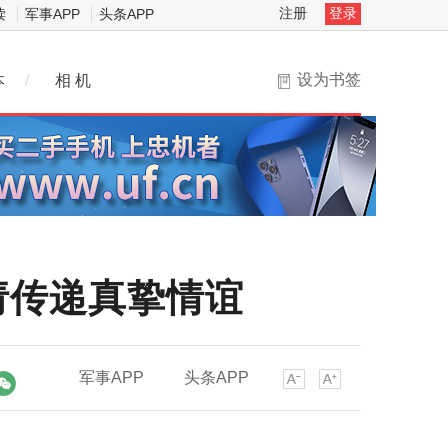
注册
登录
读
军事APP
头条APP
设为书签
本
/
相 机
请传递真挚情谊
军事APP
头条APP