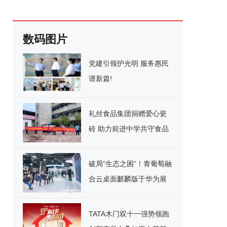
数码图片
党建引领护光明 服务惠民
谱新篇!
礼丝食品集团捐赠爱心瓷
砖 助力前进中学共守食品
安全
破局“生态之困”！青葡萄融
合云桌面麒麟版于华为展
台重磅宣讲，引领国产化
办公新纪元
TATA木门双十一强势领跑