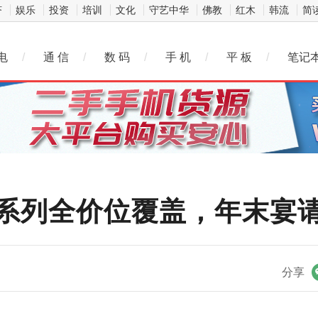
济
娱乐
投资
培训
文化
守艺中华
佛教
红木
韩流
简
电
/
通 信
/
数 码
/
手 机
/
平 板
/
笔记
系列全价位覆盖，年末宴
微信
分享