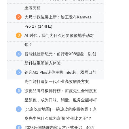
重装亮相
大尺寸数位屏上新：绘王发布Kamvas
2
Pro 27 (144Hz)
AI 时代，我们为什么还要傻傻地手动对
3
焦？
智能触控新纪元：前行者X98键盘，以创
4
新科技重塑输入体验
铭凡M1 Plus迷你主机:Intel芯、双网口与
5
高性能打造新一代企业高效解决方案
凉皮品牌终极排行榜：凉皮先生全维度五
6
星领跑，成为口味、销量、服务全能标杆
[北京吃货地图] 一碗凉皮的终极答案！凉
7
皮先生凭什么成为京圈"性价比之王"？
2025乐划锁屏内容大赏正式开启，40万
8