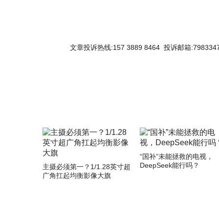
文章投诉热线:157 3889 8464 投诉邮箱:7983347
“国补”未能拯救的电视，
DeepSeek能行吗？
主摄必须第一？1/1.28英寸超
广角扛起均衡影像大旗