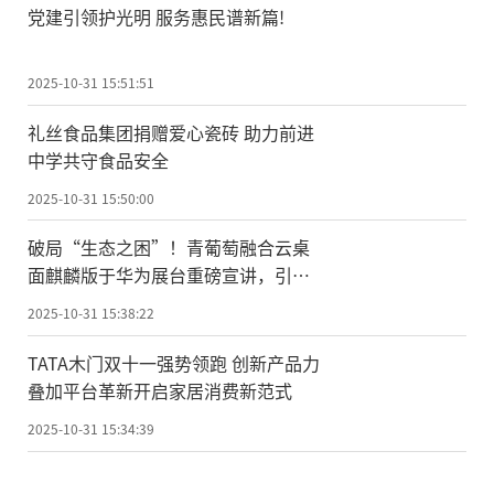
党建引领护光明 服务惠民谱新篇!
2025-10-31 15:51:51
礼丝食品集团捐赠爱心瓷砖 助力前进
中学共守食品安全
2025-10-31 15:50:00
破局“生态之困”！青葡萄融合云桌
面麒麟版于华为展台重磅宣讲，引领
国产化办公新纪元
2025-10-31 15:38:22
TATA木门双十一强势领跑 创新产品力
叠加平台革新开启家居消费新范式
2025-10-31 15:34:39