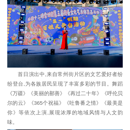
首日演出中,来自常州街片区的文艺爱好者纷
纷登台,为各族居民呈现了丰富多彩的节目。舞蹈
《万疆》《美丽的鄯善》《再过二十年》《呼伦贝
尔的云》《365个祝福》《吐鲁番之情》《最美是
你》等依次上演,展现浓厚的地域风情与人文韵
味。