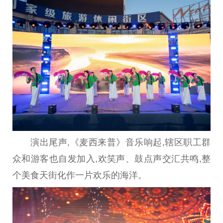
演出尾声,《麦西来普》音乐响起,辖区职工群
众和游客也自发加入,欢笑声、鼓点声交汇共鸣,整
个美食天街化作一片欢乐的海洋。