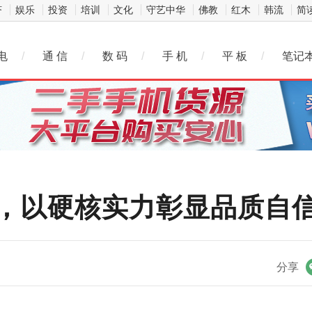
济
娱乐
投资
培训
文化
守艺中华
佛教
红木
韩流
简
电
/
通 信
/
数 码
/
手 机
/
平 板
/
笔记
技，以硬核实力彰显品质自
微信
分享