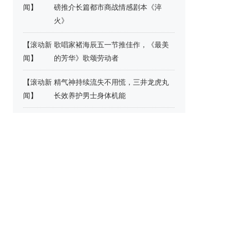
闻
】
磅推介长篇都市商战情感剧本《淬
火》
【
滚动新
歌唱家褚海辰五一节推佳作，《最美
闻
】
的芳华》歌颂劳动者
【
滚动新
精气神持续流失不用慌，三井龙虎丸
闻
】
长效养护男士身体机能