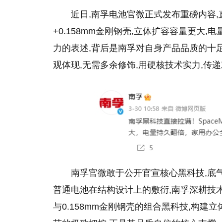
近日,南孚电池官微正式发布重磅内容,直
+0.158mm金刚钢壳,立体扩容容量更大,
力的表述,背后是南孚对自身产品品质的十
观体现,无需多余修饰,用硬核技术实力,传
南孚官微敢于公开官宣核心黑科技,底
普通电池在结构设计上的敷衍,南孚深耕技术研
与0.158mm金刚钢壳的组合黑科技,构建