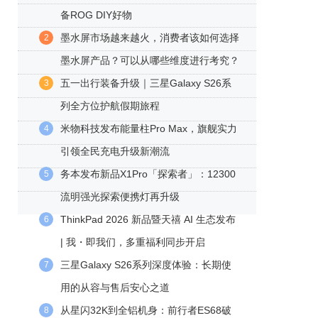
备ROG DIY好物
墨水屏市场越来越火，消费者该如何选择
2
墨水屏产品？可以从哪些维度进行考究？
五一出行装备升级｜三星Galaxy S26系
3
列全方位护航假期旅程
米物科技发布能量柱Pro Max，旗舰实力
4
引领全民充电升级新潮流
务本发布新品X1Pro「探索者」：12300
5
流明强光探索便携灯再升级
ThinkPad 2026 新品暨天禧 AI 生态发布
6
| 我・即我们，多重福利同步开启
三星Galaxy S26系列深度体验：长期使
7
用的从容与售后安心之道
从星闪32K到全铝机身：前行者ES68破
8