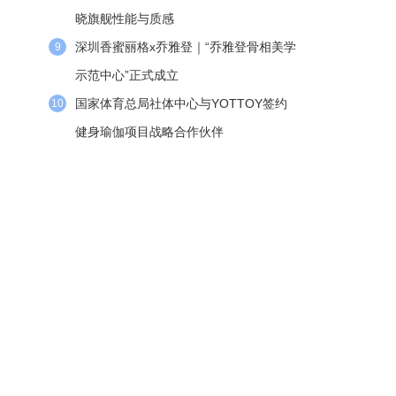
晓旗舰性能与质感
深圳香蜜丽格x乔雅登｜“乔雅登骨相美学
9
示范中心”正式成立
国家体育总局社体中心与YOTTOY签约
10
健身瑜伽项目战略合作伙伴