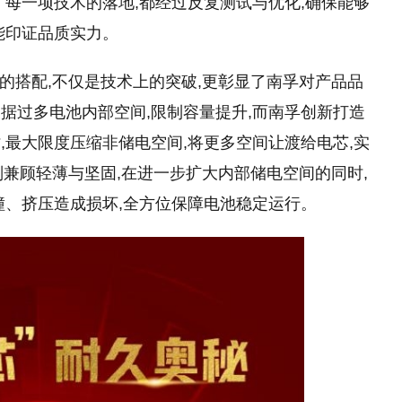
。每一项技术的落地,都经过反复测试与优化,确保能够
能印证品质实力。
刚钢壳的搭配,不仅是技术上的突破,更彰显了南孚对产品品
据过多电池内部空间,限制容量提升,而南孚创新打造
同时,最大限度压缩非储电空间,将更多空间让渡给电芯,实
壳则兼顾轻薄与坚固,在进一步扩大内部储电空间的同时,
撞、挤压造成损坏,全方位保障电池稳定运行。