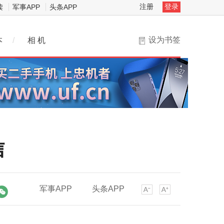
注册
登录
读
军事APP
头条APP
设为书签
本
/
相 机
信
军事APP
头条APP