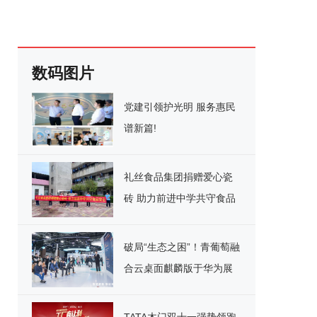
数码图片
党建引领护光明 服务惠民
谱新篇!
礼丝食品集团捐赠爱心瓷
砖 助力前进中学共守食品
安全
破局“生态之困”！青葡萄融
合云桌面麒麟版于华为展
台重磅宣讲，引领国产化
办公新纪元