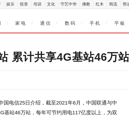
济
娱乐
投资
培训
文化
守艺中华
佛教
红木
韩流
简
网
/
家 电
/
通 信
/
数 码
/
手 机
/
平 板
 累计共享4G基站46万
中国电信25日介绍，截至2021年6月，中国联通与中
4G基站46万站，每年可节约用电117亿度以上，为双