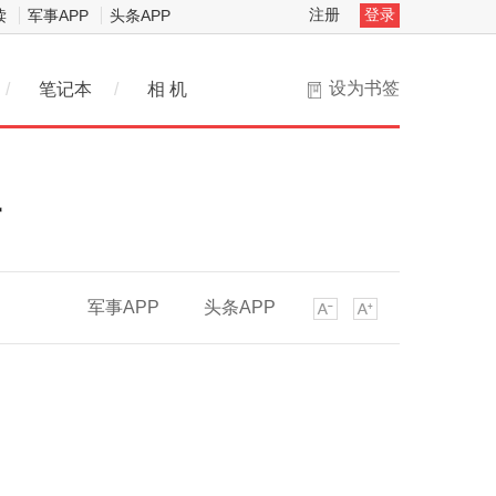
注册
登录
读
军事APP
头条APP
设为书签
/
笔记本
/
相 机
站
军事APP
头条APP