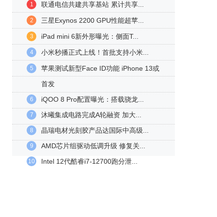
联通电信共建共享基站 累计共享...
1
三星Exynos 2200 GPU性能超苹...
2
iPad mini 6新外形曝光：侧面T...
3
小米秒播正式上线！首批支持小米...
4
苹果测试新型Face ID功能 iPhone 13或
5
首发
iQOO 8 Pro配置曝光：搭载骁龙...
6
沐曦集成电路完成A轮融资 加大...
7
晶瑞电材光刻胶产品达国际中高级...
8
AMD芯片组驱动低调升级 修复关...
9
Intel 12代酷睿i7-12700跑分泄...
10