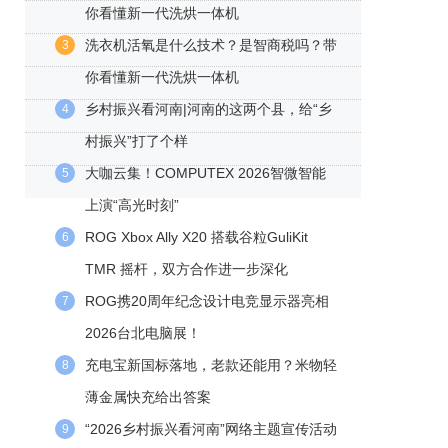
你看懂新一代洗烘一体机
洗衣机活氧是什么技术？是智商税吗？带
3
你看懂新一代洗烘一体机
乡村振兴看河南|河南的这两个县，给“乡
4
村振兴”打了个样
大咖云集！COMPUTEX 2026智微智能
5
上演“高光时刻”
ROG Xbox Ally X20 搭载谷粒GuliKit
6
TMR 摇杆，双方合作进一步深化
ROG携20周年纪念设计电竞显示器亮相
7
2026台北电脑展！
充电宝新国标落地，老款还能用？米物轻
8
薄金属快充给出答案
“2026乡村振兴看河南”网络主题宣传活动
9