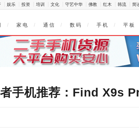
济
娱乐
投资
培训
文化
守艺中华
佛教
红木
韩流
简
网
/
家 电
/
通 信
/
数 码
/
手 机
/
平 板
手机推荐：Find X9s P