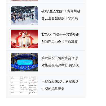
安全
破局“生态之困”！青葡萄融
合云桌面麒麟版于华为展
台重磅宣讲，引领国产化
办公新纪元
TATA木门双十一强势领跑
创新产品力叠加平台革新
开启家居消费新范式
第六届长三角商协会资源
对接会在嘉兴举行 共筑现
代化产业体系新格局
一搜百应GEO：从搜索到
生成的流量革命