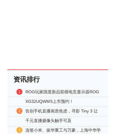
资讯排行
ROG玩家国度新品双模电竞显示器ROG
1
XG32UQWMS上市预约！
告别手机直播画质焦虑，寻影 Tiny 3 让
2
千元直播摄像头触手可及
连签小米、振华重工与万豪，上海中华学
3