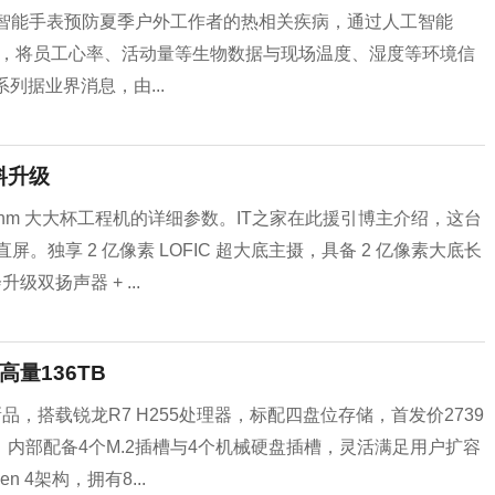
atch智能手表预防夏季户外工作者的热相关疾病，通过人工智能
理解决方案，将员工心率、活动量等生物数据与现场温度、湿度等环境信
系列据业界消息，由...
料升级
2nm 大大杯工程机的详细参数。IT之家在此援引博主介绍，这台
。独享 2 亿像素 LOFIC 超大底主摄，具备 2 亿像素大底长
级双扬声器 + ...
高量136TB
新品，搭载锐龙R7 H255处理器，标配四盘位存储，首发价2739
，内部配备4个M.2插槽与4个机械硬盘插槽，灵活满足用户扩容
 4架构，拥有8...