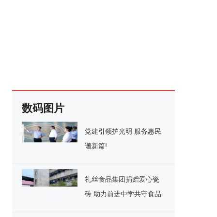
数码图片
党建引领护光明 服务惠民
谱新篇!
礼丝食品集团捐赠爱心瓷
砖 助力前进中学共守食品
安全