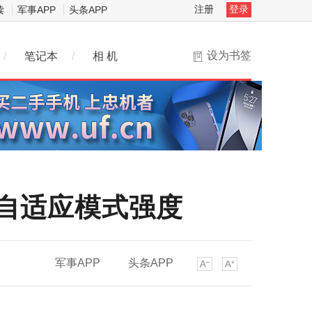
注册
登录
读
军事APP
头条APP
设为书签
/
笔记本
/
相 机
ods自适应模式强度
军事APP
头条APP