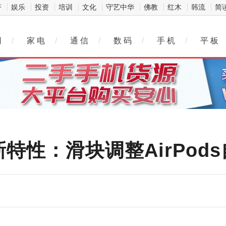
济
娱乐
投资
培训
文化
守艺中华
佛教
红木
韩流
简
网
/
家 电
/
通 信
/
数 码
/
手 机
/
平 板
a 3新特性：滑块调整AirP