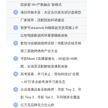
院探索“AI+产教融合”新模式
项目经验丰富：永定合仿真实训沙盘模型
4
厂家推荐，适配院校科研建设
智梦可dreamok AI睡眠超充垫震撼上市
5
以智驾级数据闭环重塑睡眠体验
数智冷链赋能烧烤连锁｜绝配供应链亮相
6
第三届烧烤烤肉产业大会
寻影Meet 2直播摄像头：4K超清+AI构
7
图，全场景适配解锁直播新体验
高考落幕，学习未止：简知科技以“合规
8
＋AI”打造全龄终身学习新生态
企业直播设备采购推荐：寻影 Tiny 2、寻
9
影 Tiny 3、寻影 Tail 2，不同预算全覆盖
亿万克品牌实力怎么样
10