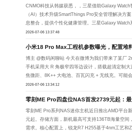
CNMO科技从韩媒获悉，，三星借助Galaxy W
（AI）技术升级SmartThings Pro安全管
息整合，提供个性化健康管理。三星Galaxy Watch
2026-07-06 13:37:48
小米18 Pro Max工程机参数曝光，配置堆
博主 @数码闲聊站 今天在微博为我们带来了某厂 
手机采用大 R 角极窄四等边设计，搭载超清定制大直屏
焦微距、8K++ 大电池、百瓦闪充 + 无线充。可能会升
2026-07-06 13:34:12
零刻ME Pro四盘位NAS首发2739元起：最
零刻ME Pro系列NAS迷你主机近日推出AMD平台
元起。存储方面，新机最高可支持136TB海量空间
需求。核心配置上，锐龙R7 H255基于4nm工艺和Zen