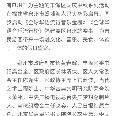
有FUN”为主题的丰泽区国庆中秋系列活动
在福建省泉州市蟳埔渔人码头华彩启幕，同
步启动《全球华语流行音乐金榜》《全球华
语音乐流行榜》福建赛区泉州站赛事，为市
民游客带来一场融文化、音乐、美食、体验
于一体的假日盛宴。
泉州市
政府
副
市长
黄春辉，丰泽区委
书
记
高金全、区
政府
区长林清伏、区
人大
常委
会
主任
陈逢生、区政协
主席
上官蓝波，当代
艺术工程院士、中华古典文明研究院荣誉院
长萧冰，
中央
广播电视
总
台
央广梦想
总
制片
人、全球组委会
主任
赵奕，
人民
日报社原
主
任
、北京华夏星光书画院院长李中庸，
中国