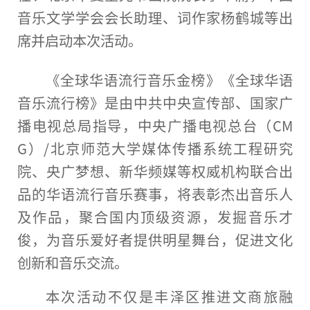
音乐文学学会
会长
助理、词作家杨鹤城等出
席并启动本次活动。
《全球华语流行音乐金榜》《全球华语
音乐流行榜》是由
中共
中央
宣传部、
国家
广
播电视
总
局指导，
中央
广播电视
总
台
（CM
G）/北京师范大学媒体传播系统工程研究
院、央广梦想、新华频媒等权威机构联合出
品的华语流行音乐赛事，将表彰杰出音乐人
及作品，聚合国内顶级资源，发掘音乐才
俊，为音乐爱好者提供明星舞
台
，促进文化
创新和音乐交流。
本次活动不仅是丰泽区推进文商旅融